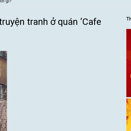
nên đi mùa nào đẹp
 truyện tranh ở quán ‘Cafe
T