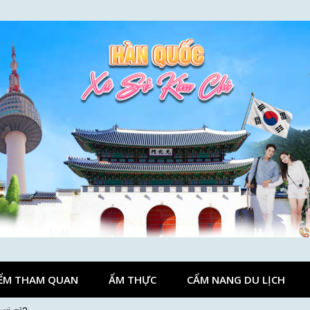
ỂM THAM QUAN
ẨM THỰC
CẨM NANG DU LỊCH