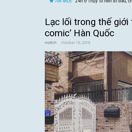
TIN MỚI:
Du lịch Sri Lanka – Bật mí 
Lạc lối trong thế giới
comic’ Hàn Quốc
msBich
October 16, 2018