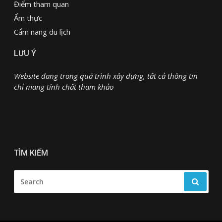
Điểm tham quan
Ẩm thực
Cẩm nang du lịch
LƯU Ý
Website đang trong quá trình xây dựng, tất cả thông tin
chỉ mang tính chất tham khảo
TÌM KIẾM
SEARCH
FOR: