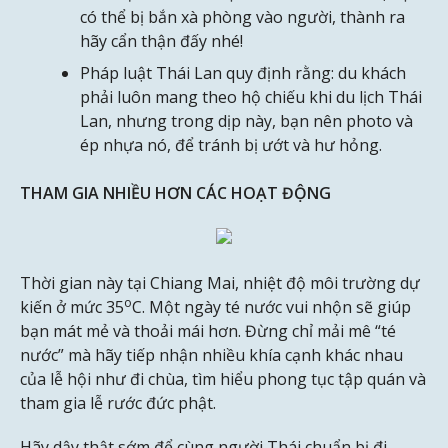
có thể bị bắn xà phòng vào người, thành ra
hãy cẩn thận đấy nhé!
Pháp luật Thái Lan quy định rằng: du khách
phải luôn mang theo hộ chiếu khi du lịch Thái
Lan, nhưng trong dịp này, bạn nên photo và
ép nhựa nó, để tránh bị ướt và hư hỏng.
THAM GIA NHIỀU HƠN CÁC HOẠT ĐỘNG
Thời gian này tại Chiang Mai, nhiệt độ môi trường dự
o
kiến ở mức 35
C. Một ngày té nước vui nhộn sẽ giúp
bạn mát mẻ và thoải mái hơn. Đừng chỉ mải mê “té
nước” mà hãy tiếp nhận nhiều khía cạnh khác nhau
của lễ hội như đi chùa, tìm hiểu phong tục tập quán và
tham gia lễ rước đức phật.
Hãy dậy thật sớm để cùng người Thái chuẩn bị đi