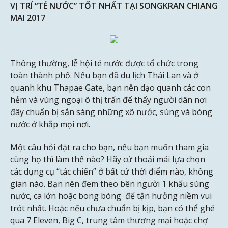
VỊ TRÍ “TÉ NƯỚC” TỐT NHẤT TẠI SONGKRAN CHIANG
MAI 2017
Thông thường, lễ hội té nước được tổ chức trong
toàn thành phố. Nếu bạn đã du lịch Thái Lan và ở
quanh khu Thapae Gate, bạn nên dạo quanh các con
hẻm và vùng ngoại ô thị trấn để thấy người dân nơi
đây chuẩn bị sẵn sàng những xô nước, súng và bóng
nước ở khắp mọi nơi.
Một câu hỏi đặt ra cho bạn, nếu bạn muốn tham gia
cùng họ thì làm thế nào? Hãy cứ thoải mái lựa chọn
các dụng cụ “tác chiến” ở bất cứ thời điểm nào, không
gian nào. Bạn nên đem theo bên người 1 khẩu súng
nước, ca lớn hoặc bong bóng để tận hưởng niềm vui
trót nhất. Hoặc nếu chưa chuẩn bị kịp, bạn có thể ghé
qua 7 Eleven, Big C, trung tâm thương mại hoặc chợ