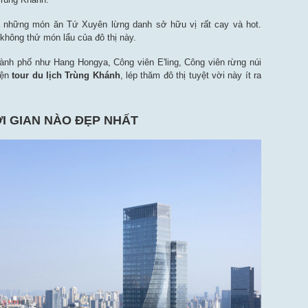
ủa những món ăn Tứ Xuyên lừng danh sở hữu vị rất cay và hot.
không thử món lẩu của đô thị này.
ành phố như Hang Hongya, Công viên E'ling, Công viên rừng núi
iện
tour du lịch Trùng Khánh
, lép thăm đô thị tuyệt vời này ít ra
I GIAN NÀO ĐẸP NHẤT