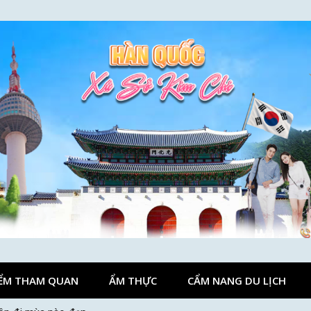
ỂM THAM QUAN
ẨM THỰC
CẨM NANG DU LỊCH