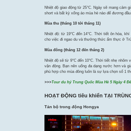
Nhiệt độ giao động từ 25°C. Ngày sẽ mang cảm giá
short và bất kỳ xống áo mùa hè nào để đương đầu lạ
Mùa thu (tháng 10 tới tháng 11)
Nhiệt độ: từ 19°C đến 14°C. Thời tiết ôn hòa, khí
cho việc đi ngao du và thưởng thức ẩm thực ở T
Mùa đông (tháng 12 đến tháng 2)
Nhiệt độ sẽ từ 9°C đến 10°C. Thời tiết nhẹ nhõm 
vận động. Bạn nên uống đa dạng nước hơn và giảm
phù hợp cho mùa đông luôn là sự lựa chọn số 1 th
>>>
Tour du hý Trung Quốc Mùa Hè 5 Ngày 4 Đ
HOẠT ĐỘNG tiêu khiển TẠI TRÙ
Tản bộ trong động Hongya