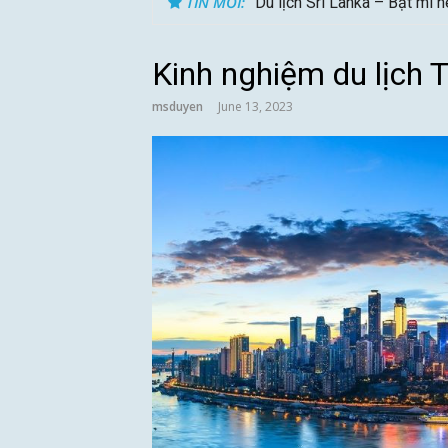
TIN MỚI:
Du lịch Sri Lanka – Bật mí 
Kinh nghiệm du lịch
msduyen
June 13, 2023