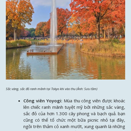
Sắc vàng, sắc đỏ ranh mãnh tại Tokyo khi vào thu (Ảnh: Sưu tầm)
Công viên Yoyogi:
Mùa thu công viên được khoác
lên chiếc ranh mãnh tuyệt mỹ bởi những sắc vàng,
sắc đỏ của hơn 1.300 cây phong và bạch quả. bạn
cũng có thể tổ chức một bữa picnic nhỏ tại đây,
ngồi trên thảm cỏ xanh mướt, xung quanh là những