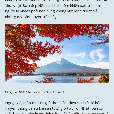
thu Nhật Bản
đẹp kiêu sa, nhẹ nhõm khiến bao trái tim
người lữ khách phải nao núng không kìm lòng trước vẻ
những mỹ cảnh tuyệt trần này.
Vẻ đẹp của Nhật Bản khi vào thu (Ảnh: Sưu tầm)
Ngoại giả, mùa thu cũng là thời điểm diễn ra nhiều lễ hội
truyền thống và sự kiện ấn tượng ở
tour đi Nhật
, bạn có
thể tham gia vào lễ hội ánh sáng, lễ hội mặt trăng, hay các lễ