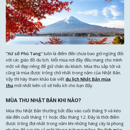
“Xứ sở Phù Tang”
luôn là điểm đến chưa bao giờ ngừng đối
với các giáo đồ du lịch. Mỗi mùa nơi đây đều mang cho mình
một vẻ đẹp riêng để giữ chân du khách. Mùa thu sắp tới và
cũng là mùa được trông chờ nhất trong năm của Nhật Bản.
Vậy thì hãy tham khảo bài viết
du lịch Nhật Bản
mùa
thu
mới nhất kiên cố sẽ hiểu ích cho bạn đấy.
MÙA THU NHẬT BẢN KHI NÀO?
Mùa thu Nhật Bản thường bắt đầu vào cuối tháng 9 và kéo
dài đến cuối tháng 11 hoặc đầu tháng 12. Đây là thời điểm
được trông đợi nhất trong năm khi những hàng cây lá phong
nhuộm đỏ rực kín cả một khung trời mơ mộng.
Du lịch mùa