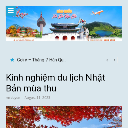
Skip
to
content
Gợi ý – Tháng 7 Hàn Quốc nên đi đâu, mặc gì đẹp?
Kinh nghiệm du lịch Nhật
Bản mùa thu
msduyen
August 11, 2023