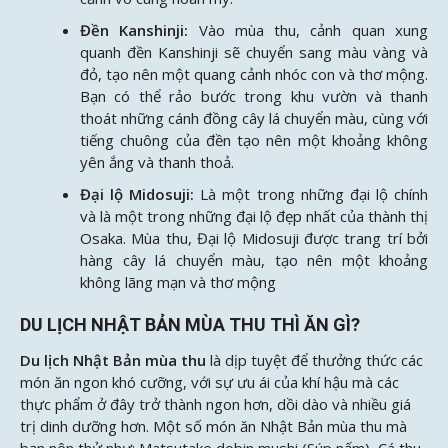
Đền Kanshinji:
Vào mùa thu, cảnh quan xung
quanh đền Kanshinji sẽ chuyển sang màu vàng và
đỏ, tạo nên một quang cảnh nhóc con và thơ mộng.
Bạn có thể rảo bước trong khu vườn và thanh
thoát những cánh đồng cây lá chuyển màu, cùng với
tiếng chuông của đền tạo nên một khoảng không
yên ắng và thanh thoả.
Đại lộ Midosuji:
Là một trong những đại lộ chính
và là một trong những đại lộ đẹp nhất của thành thị
Osaka. Mùa thu, Đại lộ Midosuji được trang trí bởi
hàng cây lá chuyển màu, tạo nên một khoảng
không lãng mạn và thơ mộng
DU LỊCH NHẬT BẢN MÙA THU THÌ ĂN GÌ?
Du lịch Nhật Bản mùa thu
là dịp tuyệt để thưởng thức các
món ăn ngon khó cưỡng, với sự ưu ái của khí hậu mà các
thực phẩm ở đây trở thành ngon hơn, dồi dào và nhiều giá
trị dinh dưỡng hơn. Một số món ăn Nhật Bản mùa thu mà
bạn nên thử như: Matsutake dobin mushi (Súp nấm), Cá thu