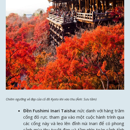
Chiêm ngưỡng vẻ đẹp của cố đô Kyoto khi vào thu (Ảnh: Sưu tầm)
Đền Fushimi Inari Taisha:
nức danh với hàng trăm
cổng đỏ rực. tham gia vào một cuộc hành trình qua
các cổng này và leo lên đỉnh núi Inari để có phong
cảnh mùa thu tuyệt đẹp và tầm nhìn toàn cảnh tỉnh