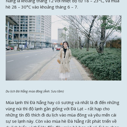
Nẵng là khoảng tháng 12 với nhiệt độ từ 18 – 23°C, và mùa
hè 28 – 30°C vào khoảng tháng 6 – 7.
Du lịch Đà Nẵng mùa đông (Ảnh: Sưu tầm)
Mùa lạnh thì Đà Nẵng hay có sương và nhất là đi đến những
vùng núi thì độ lạnh gần giống với Đà Lạt – rất hạp cho
những tín đồ thích đi du lịch vào mùa đông và yêu mến cái
sự se lạnh này. Còn vào mùa hè Đà Nẵng rất phát triển về