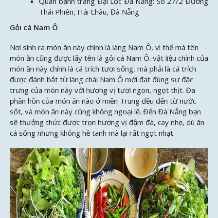
Quán bánh tráng Đại Lộc Đà Nẵng: Số 27/2 Đường
Thái Phiên, Hải Châu, Đà Nẵng
Gỏi cá Nam Ô
Nơi sinh ra món ăn này chính là làng Nam Ô, vì thế mà tên
món ăn cũng được lấy tên là gỏi cá Nam Ô. vật liệu chính của
món ăn này chính là cá trích tươi sống, mà phải là cá trích
được đánh bắt từ làng chài Nam Ô mới đạt đúng sự đặc
trưng của món này với hương vị tươi ngon, ngọt thịt. Đa
phần hồn của món ăn nào ở miền Trung đều đến từ nước
sốt, và món ăn này cũng không ngoại lệ. Đến Đà Nẵng bạn
sẽ thưởng thức được trọn hương vị đậm đà, cay nhẹ, dù ăn
cá sống nhưng không hề tanh mà lại rất ngọt nhạt.