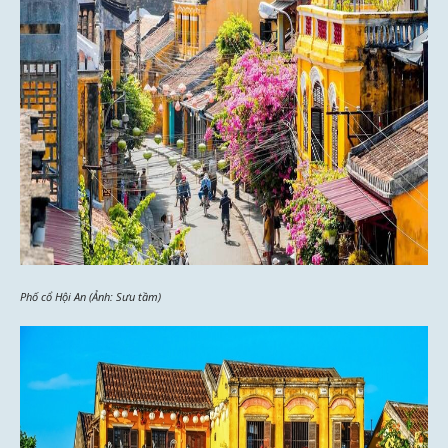
Phố cổ Hội An (Ảnh: Sưu tầm)