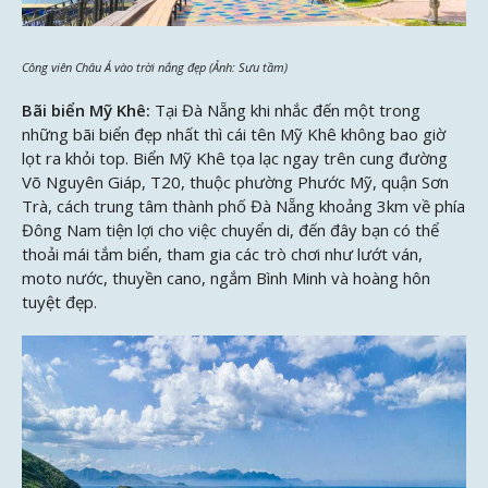
Công viên Châu Á vào trời nắng đẹp (Ảnh: Sưu tầm)
Bãi biển Mỹ Khê:
Tại Đà Nẵng khi nhắc đến một trong
những bãi biển đẹp nhất thì cái tên Mỹ Khê không bao giờ
lọt ra khỏi top. Biển Mỹ Khê tọa lạc ngay trên cung đường
Võ Nguyên Giáp, T20, thuộc phường Phước Mỹ, quận Sơn
Trà, cách trung tâm thành phố Đà Nẵng khoảng 3km về phía
Đông Nam tiện lợi cho việc chuyển di, đến đây bạn có thể
thoải mái tắm biển, tham gia các trò chơi như lướt ván,
moto nước, thuyền cano, ngắm Bình Minh và hoàng hôn
tuyệt đẹp.