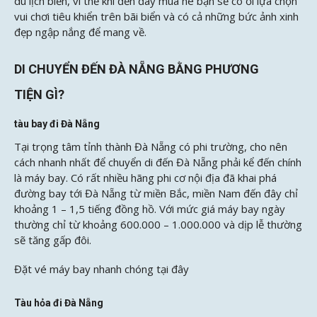
du lịch biển, vì thế khi đến đây mùa hè bạn sẽ có ối lựa chọn
vui chơi tiêu khiển trên bãi biển và có cả những bức ảnh xinh
đẹp ngập nắng để mang về.
DI CHUYỂN ĐẾN ĐÀ NẴNG BẰNG PHƯƠNG
TIỆN GÌ?
tàu bay đi Đà Nẵng
Tại trọng tâm tỉnh thành Đà Nẵng có phi trường, cho nên
cách nhanh nhất để chuyển di đến Đà Nẵng phải kể đến chính
là máy bay. Có rất nhiều hãng phi cơ nội địa đã khai phá
đường bay tới Đà Nẵng từ miền Bắc, miền Nam đến đây chỉ
khoảng 1 – 1,5 tiếng đồng hồ. Với mức giá máy bay ngày
thường chỉ từ khoảng 600.000 – 1.000.000 và dịp lễ thường
sẽ tăng gấp đôi.
Đặt vé máy bay nhanh chóng tại đây
Tàu hỏa đi Đà Nẵng