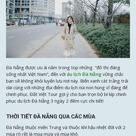
Đà Nẵng được ưu ái nằm trong top những “đô thị đáng
sống nhất Việt Nam”, đến với
du lịch Đà Nẵng
vững chắc
bạn sẽ không khỏi luyến lưu nơi này. Biển xanh cát trắng trải
dài cùng với những địa điểm du lịch núi non hùng vĩ đáng để
chinh phục. Đất Việt Tour gợi ý cho bạn trọn bộ bí kíp chinh
phục du lịch Đà Nẵng 3 ngày 2 đêm cực chi tiết!
THỜI TIẾT ĐÀ NẴNG QUA CÁC MÙA
Đà Nẵng thuộc miền Trung và thuộc khí hậu nhiệt đới với 2
mùa rõ rệt là mùa mưa và mùa khô.