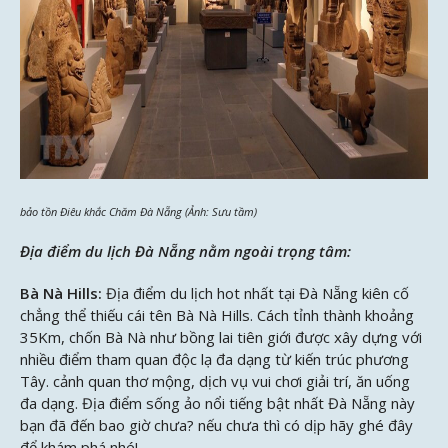
bảo tồn Điêu khắc Chăm Đà Nẵng (Ảnh: Sưu tầm)
Địa điểm du lịch Đà Nẵng nằm ngoài trọng tâm:
Bà Nà Hills:
Địa điểm du lịch hot nhất tại Đà Nẵng kiên cố
chẳng thể thiếu cái tên Bà Nà Hills. Cách tỉnh thành khoảng
35Km, chốn Bà Nà như bồng lai tiên giới được xây dựng với
nhiều điểm tham quan độc lạ đa dạng từ kiến trúc phương
Tây. cảnh quan thơ mộng, dịch vụ vui chơi giải trí, ăn uống
đa dạng. Địa điểm sống ảo nổi tiếng bật nhất Đà Nẵng này
bạn đã đến bao giờ chưa? nếu chưa thì có dịp hãy ghé đây
để khám phá nhé!