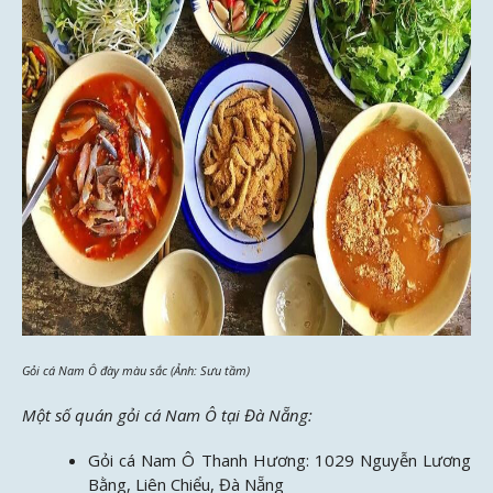
Gỏi cá Nam Ô đày màu sắc (Ảnh: Sưu tầm)
Một số quán gỏi cá Nam Ô tại Đà Nẵng:
Gỏi cá Nam Ô Thanh Hương: 1029 Nguyễn Lương
Bằng, Liên Chiểu, Đà Nẵng