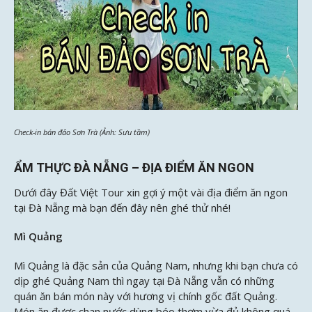
Check-in bán đảo Sơn Trà (Ảnh: Sưu tầm)
ẨM THỰC ĐÀ NẴNG – ĐỊA ĐIỂM ĂN NGON
Dưới đây Đất Việt Tour xin gợi ý một vài địa điểm ăn ngon
tại Đà Nẵng mà bạn đến đây nên ghé thử nhé!
Mì Quảng
Mì Quảng là đặc sản của Quảng Nam, nhưng khi bạn chưa có
dịp ghé Quảng Nam thì ngay tại Đà Nẵng vẫn có những
quán ăn bán món này với hương vị chính gốc đất Quảng.
Món ăn được chan nước dùng béo thơm vừa đủ không quá