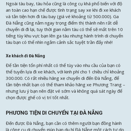
Ngoài tàu bay, tàu hỏa cũng là công cụ khá phổ biến với độ
an toàn cao hạn chế được tình trạng say xe khi đi xe khách
và tằn tiện hơn đi tàu bay (giá vé khoảng từ 500.000). Ga
Đà Nẵng cũng nằm ngay trọng điểm thị thành nên rất dễ
chuyển di đi lại, tuy thời gian nằm tàu có thể sẽ mất trên 10
tiếng tùy khu vực bạn lên ga tàu nhưng hành trình di chuyển
tàu bạn có thể nhìn ngắm cảnh sắc tuyệt trần đấy nhé!
Xe khách đi Đà Nẵng
Để tần tiện tổn phí nhất có thể tùy vào nhu cầu của bạn có
thể tuyển lựa đi xe khách, với kinh phí cho 1 chiều chỉ khoảng
300.000. Có rất nhiều hãng xe chuyển di đến Đà Nẵng, để
tần tiện nhất bạn có thể tham khảo hãng xe Phương Trang –
nhưng lưu ý bạn nên đặt vé sớm và không quá sát ngày để
chọn được ghế có vị trí tốt nhất.
PHƯƠNG TIỆN DI CHUYỂN TẠI ĐÀ NẴNG
Đến được Đà Nẵng, bạn cần có thêm người bạn đồng hành
là công cụ di chuyển giúp bạn du hí Đà Nẵng một cách tự do