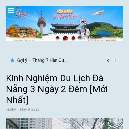
Skip
to
content
Gợi ý – Tháng 7 Hàn Quốc nên đi đâu, mặc gì đẹp?
Kinh Nghiệm Du Lịch Đà
Nẵng 3 Ngày 2 Đêm [Mới
Nhất]
baoky
May 9, 2023