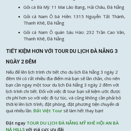
Gỏi cá Bà Mỳ: 11 Mai Lão Bạng, Hải Châu, Đà Nẵng
Gỏi cá Nam Ô bà Hiền: 1315 Nguyễn Tất Thành,
Thanh Khê, Đà Nẵng
Gỏi cá Nam Ô quán Sáu Hào: 232 Trần Cao Vân,
Thanh Khê, Đà Nẵng
TIẾT KIỆM HƠN VỚI TOUR DU LỊCH ĐÀ NẴNG 3
NGÀY 2 ĐÊM
Nếu để lên lịch trình chi tiết cho du lịch Đà Nẵng 3 ngày 2
đêm thì có rất nhiều địa điểm mà bạn sẽ lần chần, cho nên
bạn cần ngay một tour du lịch Đà Nẵng 3 ngày 2 đêm với
lịch trình chi tiết. Đối với việc đi tour bạn sẽ kiệm ước được
chi phí hơn so với việc đi tự túc, và cũng không cần phải bỏ
thời kì lên lịch trình, đặt phòng, đặt phương tiện chuyển di
quá nhiều lần.
Đất Việt Tour
sẽ làm hết thay bạn!
Đặt ngay
TOUR DU LỊCH ĐÀ NẴNG MỸ KHÊ HỘI AN BÀ
NÀ HILLS
với giá cực ưu đãi