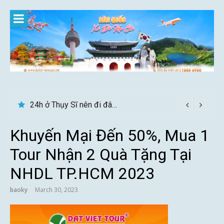
Skip
to
content
Du lịch Sri Lanka – Bật mí nên đi mùa nào đẹp
24h ở Thụy Sĩ nên đi đâu, chơi gì?
Khuyến Mại Đến 50%, Mua 1
Tour Nhận 2 Quà Tặng Tại
NHDL TP.HCM 2023
baoky
March 30, 2023