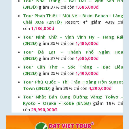
Tour Nha Trang – Bãi Dài – Vịnh San Hô
(3N3Đ)
giảm 37%
chỉ còn
1,686,000đ
Tour Phan Thiết – Mũi Né – Bikini Beach – Làng
Chài Xưa (2N1Đ)
Resort 4*
giảm 43%
chỉ
còn
1,186,000đ
Tour Ninh Chữ – Vịnh Vĩnh Hy – Hang Rái
(2N2Đ)
giảm 35%
chỉ còn
1,486,000đ
Tour Đà Lạt – Thành Phố Ngàn Hoa
(3N3Đ)
giảm 37%
chỉ còn
1,686,000đ
Tour Cần Thơ – Sóc Trăng – Bạc Liêu
(2N2Đ)
giảm 25%
chỉ còn
1,490,000đ
Tour Phú Quốc – Thị Trấn Hoàng Hôn Sunset
Town (3N2Đ)
giảm 39%
chỉ còn
4,290,000đ
Tour Nhật Bản Cung Đường Vàng: Tokyo –
Kyoto – Osaka – Kobe (6N5Đ)
giảm 19%
chỉ
còn
29,990,000đ