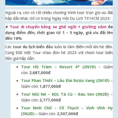
Ngoài ra, còn có rất nhiều chương trình tour trọn gói ưu đãi
hấp dẫn khác chỉ có trong Ngày Hội Du Lịch TP.HCM 2023:
#
Tour di chuyển bằng xe ghế ngồi + giường nằm
đa
dạng điểm đến, thời gian từ 1 – 5 ngày, giá ưu đãi lên
đến 18%
Các
tour du lịch biển đảo
luôn là tâm điểm mỗi khi hè đến.
Cùng Đất Việt Tour chào đón hè 2023 với chùm tour biển
đảo giá hấp dẫn:
Tour Hồ Tràm – Resort 4* (2N1Đ)
– Giảm
còn:
2,687,000đ
Tour Phan Thiết – Lâu Đài Rượu Vang (2N1Đ)
–
Giảm còn:
1,877,000đ
Tour Mũi Né – KDL Tà Cú – Bàu Sen (3N2Đ
) –
Giảm còn:
2,777,000đ
Tour Ninh Chữ – Cổ Thạch – Vịnh Vĩnh Hy
(3N2Đ)
– Giảm còn:
2,507,000đ