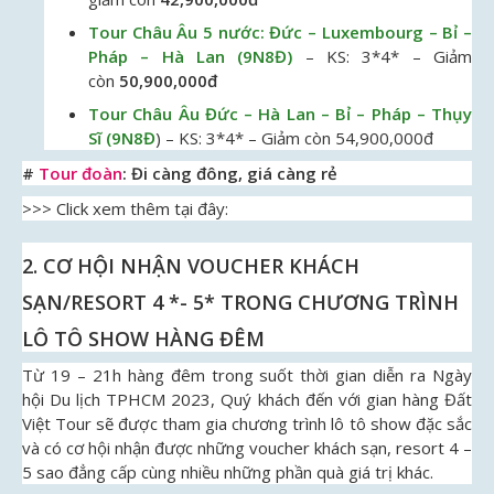
Tour Châu Âu 5 nước: Đức – Luxembourg – Bỉ –
Pháp – Hà Lan (9N8Đ)
– KS: 3*4* – Giảm
còn
50,900,000đ
Tour Châu Âu Đức – Hà Lan – Bỉ – Pháp – Thụy
Sĩ (9N8Đ
) – KS: 3*4* – Giảm còn 54,900,000đ
#
Tour đoàn
: Đi càng đông, giá càng rẻ
>>> Click xem thêm tại đây:
2. CƠ HỘI NHẬN VOUCHER KHÁCH
SẠN/RESORT 4 *- 5* TRONG CHƯƠNG TRÌNH
LÔ TÔ SHOW HÀNG ĐÊM
Từ 19 – 21h hàng đêm trong suốt thời gian diễn ra Ngày
hội Du lịch TPHCM 2023, Quý khách đến với gian hàng Đất
Việt Tour sẽ được tham gia chương trình lô tô show đặc sắc
và có cơ hội nhận được những voucher khách sạn, resort 4 –
5 sao đẳng cấp cùng nhiều những phần quà giá trị khác.