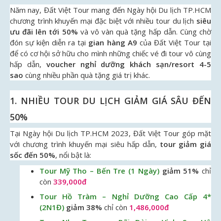
Năm nay, Đất Việt Tour mang đến Ngày hội Du lịch TP.HCM
chương trình khuyến mại đặc biệt với nhiều tour du lịch
siêu
ưu đãi lên tới 50%
và vô vàn quà tặng hấp dẫn. Cùng chờ
đón sự kiện diễn ra tại
gian hàng A9
của Đất Việt Tour tại
để có cơ hội sở hữu cho mình những chiếc vé đi tour vô cùng
hấp dẫn,
voucher nghỉ dưỡng khách sạn/resort 4-5
sao
cùng nhiều phần quà tặng giá trị khác.
1. NHIỀU TOUR DU LỊCH GIẢM GIÁ SÂU ĐẾN
50%
Tại Ngày hội Du lịch TP.HCM 2023, Đất Việt Tour góp mặt
với chương trình khuyến mại siêu hấp dẫn,
tour giảm giá
sốc đến 50%
, nổi bật là:
Tour Mỹ Tho – Bến Tre (1 Ngày)
giảm 51%
chỉ
còn
339,000đ
Tour Hồ Tràm – Nghỉ Dưỡng Cao Cấp 4*
(2N1Đ)
giảm 38%
chỉ còn
1,486,000đ