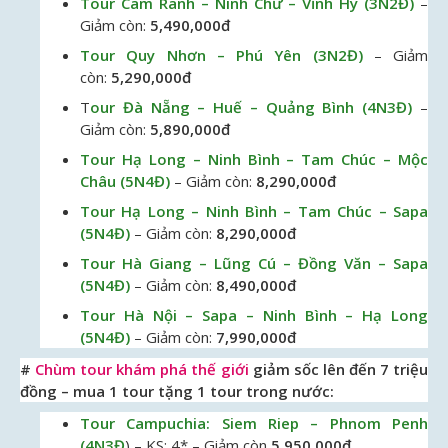
Tour Cam Ranh – Ninh Chữ – Vĩnh Hy (3N2Đ)
–
Giảm còn:
5,490,000đ
Tour Quy Nhơn – Phú Yên (3N2Đ)
– Giảm
còn:
5,290,000đ
T
our Đà Nẵng – Huế – Quảng Bình (4N3Đ)
–
Giảm còn:
5,890,000đ
Tour Hạ Long – Ninh Bình – Tam Chúc – Mộc
Châu (5N4Đ)
– Giảm còn:
8,290,000đ
Tour Hạ Long – Ninh Bình – Tam Chúc – Sapa
(5N4Đ)
– Giảm còn:
8,290,000đ
Tour Hà Giang – Lũng Cú – Đồng Văn – Sapa
(5N4Đ)
– Giảm còn:
8,490,000đ
Tour Hà Nội – Sapa – Ninh Bình – Hạ Long
(5N4Đ)
– Giảm còn:
7,990,000đ
#
Chùm tour khám phá thế giới
giảm sốc lên đến 7 triệu
đồng – mua 1 tour tặng 1 tour trong nước:
Tour Campuchia: Siem Riep – Phnom Penh
(4N3Đ
) – KS: 4* – Giảm còn
5,950,000đ