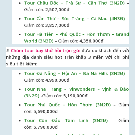
Tour Châu Đốc – Trà Sư – Cần Thơ (3N2Đ)
–
Giảm còn:
2,507,000đ
Tour Cần Thơ – Sóc Trăng – Cà Mau (4N3Đ)
–
Giảm còn:
3,857,000đ
Tour Hà Tiên – Phú Quốc – Hòn Thơm – Grand
World (3N3Đ)
– Giảm còn:
4,356,000đ
#
Chùm tour bay khứ hồi trọn gói
đưa du khách đến với
những địa danh siêu hot trên khắp 3 miền với chi phí
siêu tiết kiệm:
Tour Đà Nẵng – Hội An – Bà Nà Hills (3N2Đ)
–
Giảm còn:
4,990,000đ
Tour Nha Trang – Vinwonders – Vịnh & Đảo
(3N2Đ)
-Giảm còn:
5,190,000đ
Tour Phú Quốc – Hòn Thơm (3N2Đ)
– Giảm
còn:
5,690,000đ
Tour Côn Đảo Tâm Linh (3N2Đ)
– Giảm
còn:
6,790,000đ