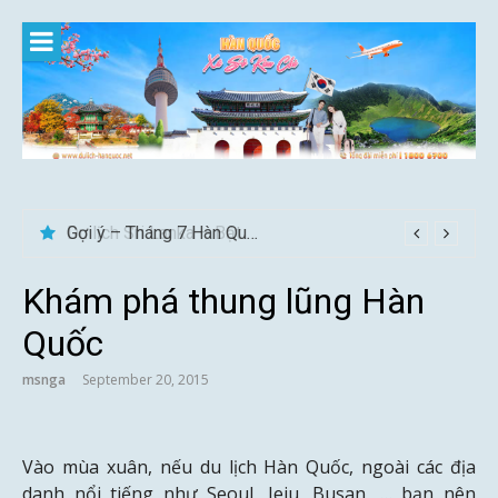
Skip
to
content
Gợi ý – Tháng 7 Hàn Quốc nên đi đâu, mặc gì đẹp?
Khám phá thung lũng Hàn
Quốc
msnga
September 20, 2015
Vào mùa xuân, nếu du lịch Hàn Quốc, ngoài các địa
danh nổi tiếng như Seoul, Jeju, Busan, … bạn nên