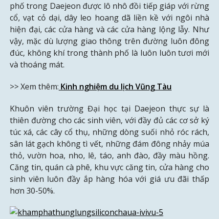
phố trong Daejeon được lô nhô đồi tiếp giáp với rừng
cổ, vạt cỏ dại, dây leo hoang dã liền kề với ngôi nhà
hiện đại, các cửa hàng và các cửa hàng lộng lẫy. Như
vậy, mặc dù lượng giao thông trên đường luôn đông
đúc, không khí trong thành phố là luôn luôn tươi mới
và thoáng mát.
>> Xem thêm:
Kinh nghiệm du lịch Vũng Tàu
Khuôn viên trường Đại học tại Daejeon thực sự là
thiên đường cho các sinh viên, với đầy đủ các cơ sở ký
túc xá, các cây cổ thụ, những dòng suối nhỏ róc rách,
sân lát gạch không tì vết, những đám đông nhảy múa
thỏ, vườn hoa, nho, lê, táo, anh đào, đầy màu hồng.
Căng tin, quán cà phê, khu vực căng tin, cửa hàng cho
sinh viên luôn đầy ắp hàng hóa với giá ưu đãi thấp
hơn 30-50%.