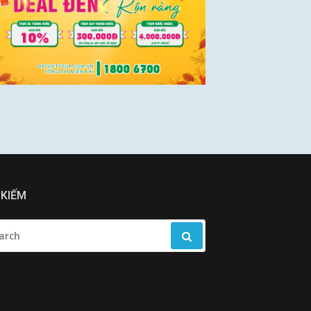
 KIẾM
RCH