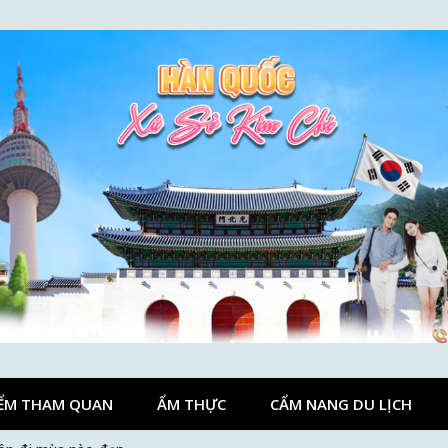
ỂM THAM QUAN
ẨM THỰC
CẨM NANG DU LỊCH