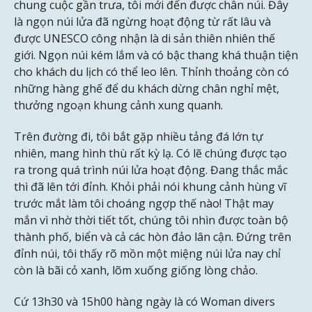
chung cuộc gần trưa, tôi mới đến được chân núi. Đây
là ngọn núi lửa đã ngừng hoạt động từ rất lâu và
được UNESCO công nhận là di sản thiên nhiên thế
giới. Ngọn núi kém lắm và có bậc thang khá thuận tiện
cho khách du lịch có thể leo lên. Thỉnh thoảng còn có
những hàng ghế để du khách dừng chân nghỉ mệt,
thưởng ngoạn khung cảnh xung quanh.
Trên đường đi, tôi bắt gặp nhiều tảng đá lớn tự
nhiên, mang hình thù rất kỳ lạ. Có lẽ chúng được tạo
ra trong quá trình núi lửa hoạt động. Đang thắc mắc
thì đã lên tới đỉnh. Khỏi phải nói khung cảnh hùng vĩ
trước mắt làm tôi choáng ngợp thế nào! Thật may
mắn vì nhờ thời tiết tốt, chúng tôi nhìn được toàn bộ
thành phố, biển và cả các hòn đảo lân cận. Đứng trên
đỉnh núi, tôi thấy rõ mồn một miệng núi lửa nay chỉ
còn là bãi cỏ xanh, lõm xuống giống lòng chảo.
Cứ 13h30 và 15h00 hàng ngày là có Woman divers