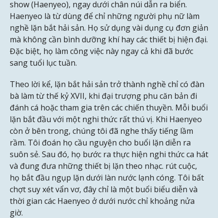
show (Haenyeo), ngay dưới chân núi dẫn ra biển.
Haenyeo là từ dùng để chỉ những người phụ nữ làm
nghề lặn bắt hải sản. Họ sử dụng vài dụng cụ đơn giản
mà không cần bình dưỡng khí hay các thiết bị hiện đại.
Đặc biệt, họ làm công việc này ngay cả khi đã bước
sang tuổi lục tuần.
Theo lời kể, lặn bắt hải sản trở thành nghề chỉ có đàn
bà làm từ thế kỷ XVII, khi đại trượng phu căn bản đi
đánh cá hoặc tham gia trên các chiến thuyền. Mỗi buổi
lặn bắt đầu với một nghi thức rất thú vị. Khi Haenyeo
còn ở bên trong, chúng tôi đã nghe thấy tiếng lầm
rầm. Tôi đoán họ cầu nguyện cho buổi lặn diễn ra
suôn sẻ. Sau đó, họ bước ra thực hiện nghi thức ca hát
và đung đưa những thiết bị lặn theo nhạc. rút cuộc,
họ bắt đầu ngụp lặn dưới làn nước lạnh cóng. Tôi bất
chợt suy xét vẩn vơ, đây chỉ là một buổi biểu diễn và
thời gian các Haenyeo ở dưới nước chỉ khoảng nửa
giờ.