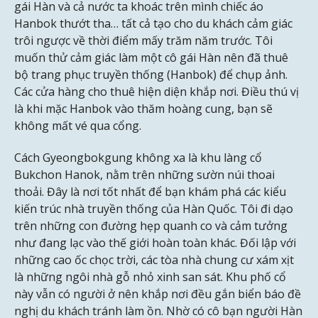
gái Hàn và cả nước ta khoác trên mình chiếc áo
Hanbok thướt tha… tất cả tạo cho du khách cảm giác
trôi ngược về thời điểm mấy trăm năm trước. Tôi
muốn thử cảm giác làm một cô gái Hàn nên đã thuê
bộ trang phục truyền thống (Hanbok) để chụp ảnh.
Các cửa hàng cho thuê hiện diện khắp nơi. Điều thú vị
là khi mặc Hanbok vào thăm hoàng cung, bạn sẽ
không mất vé qua cổng.
Cách Gyeongbokgung không xa là khu làng cổ
Bukchon Hanok, nằm trên những sườn núi thoai
thoải. Đây là nơi tốt nhất để bạn khám phá các kiểu
kiến trúc nhà truyền thống của Hàn Quốc. Tôi đi dạo
trên những con đường hẹp quanh co và cảm tưởng
như đang lạc vào thế giới hoàn toàn khác. Đối lập với
những cao ốc chọc trời, các tòa nhà chung cư xám xịt
là những ngôi nhà gỗ nhỏ xinh san sát. Khu phố cổ
này vẫn có người ở nên khắp nơi đều gắn biển báo đề
nghị du khách tránh làm ồn. Nhờ có cô bạn người Hàn