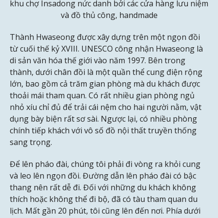
khu chợ Insadong nức danh bởi các cửa hàng lưu niệm
và đồ thủ công, handmade
Thành Hwaseong được xây dựng trên một ngọn đồi
từ cuối thế kỷ XVIII. UNESCO công nhận Hwaseong là
di sản văn hóa thế giới vào năm 1997. Bên trong
thành, dưới chân đồi là một quần thể cung điện rộng
lớn, bao gồm cả trăm gian phòng mà du khách được
thoải mái tham quan. Có rất nhiều gian phòng ngủ
nhỏ xíu chỉ đủ để trải cái nệm cho hai người nằm, vật
dụng bày biện rất sơ sài. Ngược lại, có nhiều phòng
chính tiếp khách với vô số đồ nội thất truyền thống
sang trọng.
Để lên pháo đài, chúng tôi phải đi vòng ra khỏi cung
và leo lên ngọn đồi. Đường dẫn lên pháo đài có bậc
thang nên rất dễ đi. Đối với những du khách không
thích hoặc không thể đi bộ, đã có tàu tham quan du
lịch. Mất gần 20 phút, tôi cũng lên đến nơi. Phía dưới