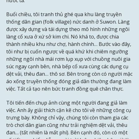
nước ta.
Buổi chiều, tôi tranh thủ ghé qua khu làng truyền
thống dân gian (folk village) nức danh ở Suwon. Làng
được xây dựng và tái dựng theo mô hình những ngôi
làng cổ xưa ở xứ sở kim chi. Nó khá to, được chia
thành nhiều khu như chợ, hành chính… Bước vào đây,
tôi như bị cuốn ngược về quá khứ khi chiêm ngưỡng
những ngôi nhà mái rơm lụp xụp với chuồng nuôi gia
súc ngay cạnh bên, nhà bếp cổ xưa cùng các dụng cụ
dệt vải, thêu đan… thô sơ. Bên trong còn có người mặc
áo xống truyền thống đóng giả dân thường đang làm
việc. Tất cả tạo nên bức tranh đồng quê chân thực.
Tôi tiến đến chụp ảnh cùng một người đang giả làm
việc. Anh ấy giải thích cặn kẽ cho tôi về những công cụ
trưng bày. Không chỉ vậy, chúng tôi còn tham gia các
trò chơi dân gian cũng như trải nghiệm dệt vải, thêu
đan… (tất nhiên là mất phí). Bên cạnh đó, còn có một