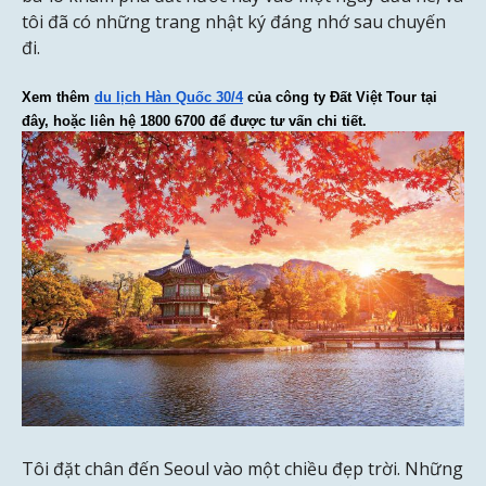
tôi đã có những trang nhật ký đáng nhớ sau chuyến
đi.
Xem thêm 
du lịch Hàn Quốc 30/4
của công ty Đất Việt Tour tại 
đây, hoặc liên hệ 1800 6700 để được tư vấn chi tiết.
Tôi đặt chân đến Seoul vào một chiều đẹp trời. Những