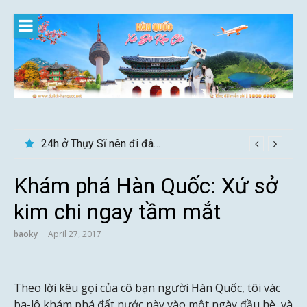
Skip
to
content
24h ở Thụy Sĩ nên đi đâu, chơi gì?
Khám phá Hàn Quốc: Xứ sở
kim chi ngay tầm mắt
baoky
April 27, 2017
Theo lời kêu gọi của cô bạn người Hàn Quốc, tôi vác
ba-lô khám phá đất nước này vào một ngày đầu hè, và