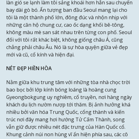
làn gió se lạnh làm tôi sảng khoái hơn hẳn sau chuyến
bay dài gò bó. Ấn tượng ban đầu Seoul mang lại cho
tôi là một thành phố lớn, đông đúc và nhộn nhịp với
những căn hộ chung cư, cao ốc dạng khối bê-tông,
không màu mè san sát nhau trên từng con phố. Seoul
đối với tôi rất khác biệt, không giống châu Á, cũng
chẳng phải châu Âu. Nó là sự hòa quyện giữa vẻ đẹp
mới và cũ, cổ kính và hiện đại.
NÉT ĐẸP HIỀN HÒA
Nằm giữa khu trung tâm với những tòa nhà chọc trời
bao bọc bởi lớp kính bóng loáng là hoàng cung
Gyeongbokgung uy nghiêm, cổ truyền, nơi hàng ngày
khách du lịch nườm nượp tới thăm. Bị ảnh hưởng khá
nhiều bởi văn hóa Trung Quốc, cổng thành và kiến
trúc nơi đây mang hơi hướng Tử Cấm Thành, song
vẫn giữ được nhiều nét đặc trưng của Hàn Quốc cổ.
Khung cảnh núi non hùng vĩ ẩn hiện phía sau, các cô