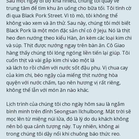
Sau một ngày đi bộ khá nhiều, chúng tôi quay về
trung tâm để tìm khu ăn uống cho bữa tối. Tôi tình cờ
đi qua Black Pork Street. Vì tò mò, tôi không thể
không vào xem và ăn thử. Sau này, chúng tôi mới biết
Black Pork là một món đặc sản chỉ có ở Jeju. Nó là thịt
heo đen nướng theo kiểu Hàn, ăn kèm các loại kim chi
và súp. Thịt được nướng ngay trên bàn ăn. Cô Giao
hàng thấy chúng tôi lóng ngóng liền tiến lại giúp. Tôi
cuốn thịt và vài gắp kim chi vào một lá
xà lách to rồi chấm với nước sốt đậu phụ. Vị chua cay
của kim chi, béo ngậy của miếng thịt nướng hòa
quyện với nước chấm, tạo nên hương vị rất riêng,
không thể lẫn với món ăn nào khác.
Lịch trình của chúng tôi cho ngày hôm sau là ngắm
bình minh trên đỉnh Seongsan Ilchulbong. Mặt trời sẽ
mọc lên từ miệng núi lửa, đó là lý do du khách không
nên bỏ qua cảnh tượng này. Tuy nhiên, không ai
trong chúng tôi dậy nổi khi chuông báo thức reo.