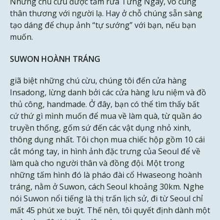
Những chú cừu được tắm rửa Từng Ngày, vô cùng
thân thương với người lạ. Hay ở chỗ chúng sẵn sàng
tạo dáng để chụp ảnh “tự sướng” với bạn, nếu bạn
muốn.
SUWON HOÀNH TRÁNG
giã biệt những chú cừu, chúng tôi đến cửa hàng
Insadong, lừng danh bởi các cửa hàng lưu niệm và đồ
thủ công, handmade. Ở đây, bạn có thể tìm thấy bất
cứ thứ gì mình muốn để mua về làm quà, từ quần áo
truyền thống, gốm sứ đến các vật dụng nhỏ xinh,
thông dụng nhất. Tôi chọn mua chiếc hộp gồm 10 cái
cắt móng tay, in hình ảnh đặc trưng của Seoul để về
làm quà cho người thân và đồng đội. Một trong
những tấm hình đó là pháo đài cổ Hwaseong hoành
tráng, nằm ở Suwon, cách Seoul khoảng 30km. Nghe
nói Suwon nổi tiếng là thị trấn lịch sử, đi từ Seoul chỉ
mất 45 phút xe buýt. Thế nên, tôi quyết định dành một