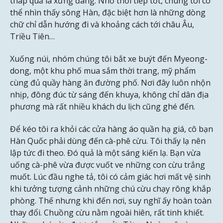
tháp quả là xứng đáng. Nhờ thời tiếp tốt, chúng tôi có
thể nhìn thấy sông Hàn, đặc biệt hơn là những dòng
chữ chỉ dẫn hướng đi và khoảng cách tới châu Âu,
Triều Tiên…
Xuống núi, nhóm chúng tôi bắt xe buýt đến Myeong-
dong, một khu phố mua sắm thời trang, mỹ phẩm
cùng đủ quầy hàng ăn đường phố. Nơi đây luôn nhộn
nhịp, đông đúc từ sáng đến khuya, không chỉ dân địa
phương mà rất nhiều khách du lịch cũng ghé đến.
Để kéo tôi ra khỏi các cửa hàng áo quần hạ giá, cô bạn
Hàn Quốc phải dùng đến cà-phê cừu. Tôi thấy lạ nên
lập tức đi theo. Đó quả là một sáng kiến lạ. Bạn vừa
uống cà-phê vừa được vuốt ve những con cừu trắng
muốt. Lúc đầu nghe tả, tôi có cảm giác hơi mất vệ sinh
khi tưởng tượng cảnh những chú cừu chạy rông khắp
phòng. Thế nhưng khi đến nơi, suy nghĩ ấy hoàn toàn
thay đổi. Chuồng cừu nằm ngoài hiên, rất tinh khiết.