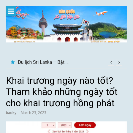
Skip
to
content
Du lịch Sri Lanka – Bật mí nên đi mùa nào đẹp
Khai trương ngày nào tốt?
Tham khảo những ngày tốt
cho khai trương hồng phát
baoky
March 23, 2023