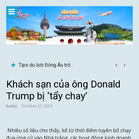
Skip
to
content
24h ở Thụy Sĩ nên đi đâu, chơi gì?
Tips du lịch Đông Âu trở nên trọn vẹn hơn
Khách sạn của ông Donald
Trump bị ‘tẩy chay’
baoky
October 27, 2016
Nhiều số liệu cho thấy, kể từ thời điểm tuyên bố chạy
đua ứng cử vào Nhà trắng, các hoạt động kinh doanh