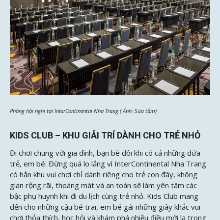
Phòng hội nghị tại InterContinental Nha Trang ( Ảnh: Sưu tầm)
KIDS CLUB – KHU GIẢI TRÍ DÀNH CHO TRẺ NHỎ
Đi chơi chung với gia đình, bạn bè đôi khi có cả những đứa
trẻ, em bé. Đừng quá lo lắng vì InterContinental Nha Trang
có hẳn khu vui chơi chỉ dành riêng cho trẻ con đây, không
gian rộng rãi, thoáng mát và an toàn sẽ làm yên tâm các
bậc phụ huynh khi đi du lịch cùng trẻ nhỏ. Kids Club mang
đến cho những cậu bé trai, em bé gái những giây khắc vui
chơi thỏa thích, học hỏi và khám phá nhiều điều mới lạ trong