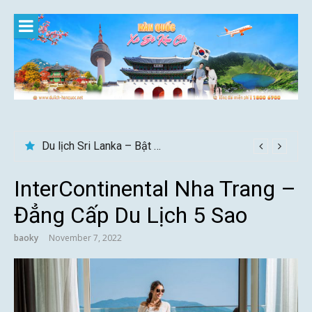
Skip
to
content
Du lịch Sri Lanka – Bật mí nên đi mùa nào đẹp
Gợi ý – Tháng 7 Hàn Quốc nên đi đâu, mặc gì đẹp?
InterContinental Nha Trang –
Đẳng Cấp Du Lịch 5 Sao
baoky
November 7, 2022