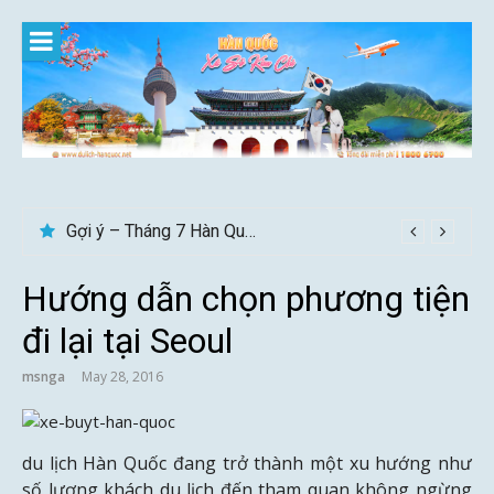
Skip
to
content
Gợi ý – Tháng 7 Hàn Quốc nên đi đâu, mặc gì đẹp?
Hướng dẫn chọn phương tiện
đi lại tại Seoul
msnga
May 28, 2016
du lịch Hàn Quốc đang trở thành một xu hướng như
số lượng khách du lịch đến tham quan không ngừng