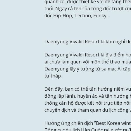
quanh co, được thiết kế với để tăng t
tuổi. Ngay cả tên của từng dốc trượt c
dốc Hip-Hop, Techno, Funky…
Daemyung Vivaldi Resort là khu nghỉ d
Daemyung Vivaldi Resort là địa điểm h
ai chưa làm quen với môn thể thao mùa
Daemyung lấy ý tưởng từ sa mạc Ai cập
tự tháp.
Đến đây, bạn có thể tận hưởng niềm v
đông lấp lánh, huyền ảo và tận hưởng h
thống căn hộ được kết nối trực tiếp nối
chuyển dịch và tham quan du lịch công 
Hưởng ứng chiến dịch ”Best Korea winte
Tổng cục du lịch Hàn Quốc tại nước ta 