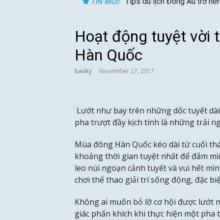
TIN MỚI:
Tips du lịch Đông Âu trở nê
Hoạt động tuyệt vời 
Hàn Quốc
baoky
November 27, 2017
Lướt như bay trên những dốc tuyết dài
pha trượt đầy kịch tính là những trải 
Mùa đông Hàn Quốc kéo dài từ cuối thá
khoảng thời gian tuyệt nhất để đắm mì
leo núi ngoạn cảnh tuyết và vui hết mì
chơi thể thao giải trí sống động, đặc bi
Không ai muốn bỏ lỡ cơ hội được lướt 
giác phấn khích khi thực hiện một pha 