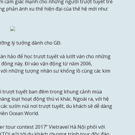
hêm cảm giác mạnh cho những người trượt tuyết trẻ
ũng phản ánh xu thế hiện đại của thế hệ mới như:
ưỡng lý tưởng dành cho GĐ.
oàn hảo để học trượt tuyết và lướt ván cho những
 đông này. Đi vào vận động từ năm 2006,
 với những tượng nhân sư khổng lồ cùng các kim
ui trượt tuyết ban đêm trong khung cảnh mùa
àng loạt hoạt động thú vị khác. Ngoài ra, với hệ
 các sườn núi nơi trượt tuyết, du khách sẽ dễ dàng
viên Ocean World.
r tour contest 2017” Vietravel Hà Nội phối với
(KTO) gửi tới du khách chương trình tour độc đáo