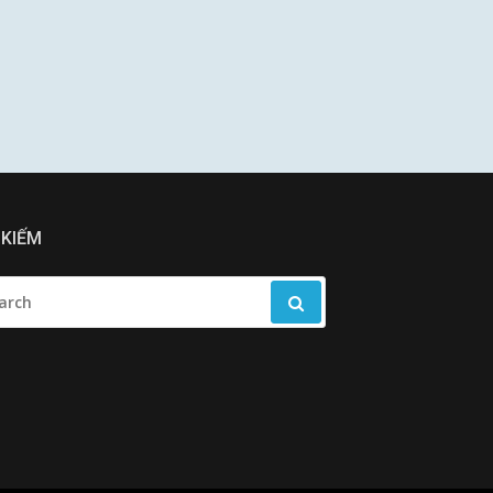
 KIẾM
RCH