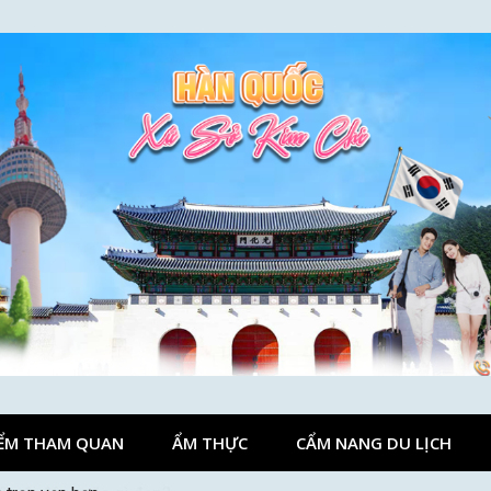
ỂM THAM QUAN
ẨM THỰC
CẨM NANG DU LỊCH