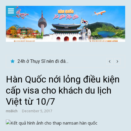
Skip
to
content
24h ở Thụy Sĩ nên đi đâu, chơi gì?
Hàn Quốc nới lỏng điều kiện
cấp visa cho khách du lịch
Việt từ 10/7
msBich
December 5, 2017