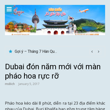
Skip
to
content
Gợi ý – Tháng 7 Hàn Quốc nên đi đâu, mặc gì đẹp?
Dubai đón năm mới với màn
pháo hoa rực rỡ
msBich
January 5, 2017
Pháo hoa kéo dài 8 phút, diễn ra tại 23 địa điểm khác
nhau của Dubai, Burj Khalifa bao gồm trung tâm hàng