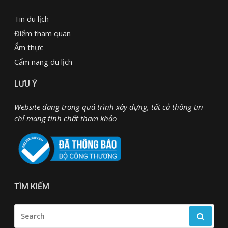
Tin du lịch
Điểm tham quan
Ẩm thực
Cẩm nang du lịch
LƯU Ý
Website đang trong quá trình xây dựng, tất cả thông tin
chỉ mang tính chất tham khảo
TÌM KIẾM
SEARCH
FOR: