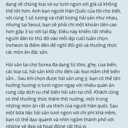
dạng về chủng loại và sự tươi ngon với giá cả không
thể tốt hơn. Anh bạn người Hàn Quốc của tôi cho biết,
với cùng 1 số lượng và chất lượng hải sản như nhau,
nhưng tại Seoul, bạn sẽ phải chi một khoản tiền cao
hơn gấp 3 so với tại đây. Điều này khiến rất nhiều
người dân từ thủ đô vào mỗi dịp cuối tuần chọn
Incheon là điểm đến để nghỉ đổi gió và thưởng thức
các món ăn đặc sản.
Hải sản tại chợ Sorea đa dạng từ tôm, ghẹ, cua biển,
các loại cá, hải sản khô cho đến các loại mắm chế biến
sẵn… Sau khi chọn được hải sản ưng ý, bạn có thể tận
hưởng hương vị tươi ngon ngay với nhiều quán ăn
cung cấp dịch vụ chế biến hải sản tại chỗ. Khách cũng
có thể thưởng thức thêm thịt nướng, một trong
những món ăn rất ưa thích của người Hàn quốc. Sau
một bữa tiệc hải sản tươi ngon với chi phí khá mềm,
bạn có thể dạo quanh và nhìn ngắm thành phố với
những vẻ đẹp và hoạt động rất thú vị.