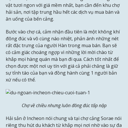
vật tươi ngon với giá mềm nhất, bạn cần đến khu chợ
hải sản, nơi tập trung hầu hết các dịch vụ mua bán và
ăn uống của bến cảng.
Bước vào chợ cá, cảm nhận đầu tiên là một không khí
đông đúc và vô cùng náo nhiệt, phản ánh những nét
rất đặc trưng của người Hàn trong mua bán. Bạn sẽ
có cảm giác choáng ngợp vì những lời mời chào từ
khắp mọi hàng quán mà bạn đi qua. Cách tốt nhất để
chọn được một nơi uy tín với giá cả phải chăng là giữ
sự tỉnh táo của bạn và đồng hành cùng 1 người bản
xứ nếu có thể.
Chợ về chiều nhưng luôn đông đúc tấp nập
Hải sản ở Incheon nói chung và tại chợ cảng Sorae nói
riêng thu hút du khách từ khắp mọi nơi nhờ vào sự đa