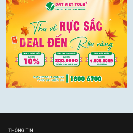
THÔNG TIN