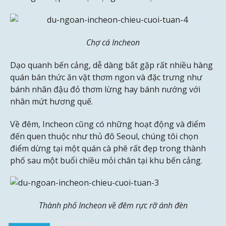
Chợ cá Incheon
Dạo quanh bến cảng, dễ dàng bắt gặp rất nhiều hàng
quán bán thức ăn vặt thơm ngon và đặc trưng như
bánh nhân đậu đỏ thơm lừng hay bánh nướng với
nhân mứt hương quế.
Về đêm, Incheon cũng có những hoạt động và điểm
đến quen thuộc như thủ đô Seoul, chúng tôi chọn
điểm dừng tại một quán cà phê rất đẹp trong thành
phố sau một buổi chiều mỏi chân tại khu bến cảng.
Thành phố Incheon về đêm rực rỡ ánh đèn