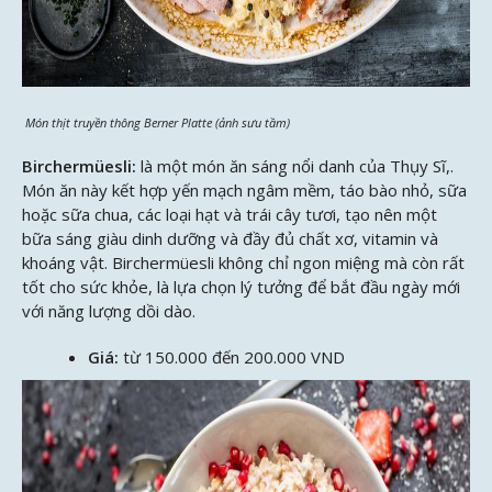
Món thịt truyền thông Berner Platte (ảnh sưu tầm)
Birchermüesli:
là một món ăn sáng nổi danh của Thụy Sĩ,.
Món ăn này kết hợp yến mạch ngâm mềm, táo bào nhỏ, sữa
hoặc sữa chua, các loại hạt và trái cây tươi, tạo nên một
bữa sáng giàu dinh dưỡng và đầy đủ chất xơ, vitamin và
khoáng vật. Birchermüesli không chỉ ngon miệng mà còn rất
tốt cho sức khỏe, là lựa chọn lý tưởng để bắt đầu ngày mới
với năng lượng dồi dào.
Giá:
từ 150.000 đến 200.000 VND