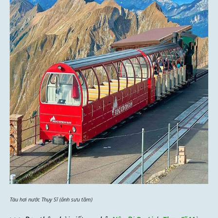
Tàu hơi nước Thụy Sĩ (ảnh sưu tầm)