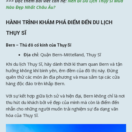
>>> Đọc thêm bài viết can hệ:
Nên Đi Du Lịch Thụy Sĩ Mùa
Nào Đẹp Nhất Châu Âu?
HÀNH TRÌNH KHÁM PHÁ ĐIỂM ĐẾN DU LỊCH
THỤY SĨ
Bern – Thủ đô cổ kính của Thụy Sĩ
Địa chỉ:
Quận Bern-Mittelland, Thụy Sĩ
Khi du lịch Thụy Sĩ, hãy dành thời kì tham quan Bern và tận
hưởng không khí bình yên, êm đềm của đô thị này. Đừng
quên thử các món ăn địa phương và mua sắm tại các cửa
hàng độc đáo trên khắp Bern.
Với sự kết hợp giữa lịch sử và hiện đại, Bern không chỉ là nơi
thu hút du khách bởi vẻ đẹp của mình mà còn là điểm đến
nhẵn cho những người muốn trải nghiệm sự đa dạng văn
hóa của Thụy Sĩ.