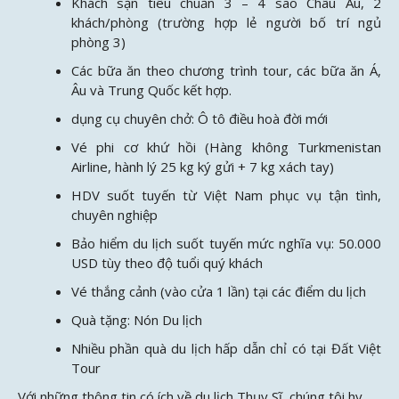
Khách sạn tiêu chuẩn 3 – 4 sao Châu Âu, 2
khách/phòng (trường hợp lẻ người bố trí ngủ
phòng 3)
Các bữa ăn theo chương trình tour, các bữa ăn Á,
Âu và Trung Quốc kết hợp.
dụng cụ chuyên chở: Ô tô điều hoà đời mới
Vé phi cơ khứ hồi (Hàng không Turkmenistan
Airline, hành lý 25 kg ký gửi + 7 kg xách tay)
HDV suốt tuyến từ Việt Nam phục vụ tận tình,
chuyên nghiệp
Bảo hiểm du lịch suốt tuyến mức nghĩa vụ: 50.000
USD tùy theo độ tuổi quý khách
Vé thắng cảnh (vào cửa 1 lần) tại các điểm du lịch
Quà tặng: Nón Du lịch
Nhiều phần quà du lịch hấp dẫn chỉ có tại Đất Việt
Tour
Với những thông tin có ích về du lịch Thụy Sĩ, chúng tôi hy