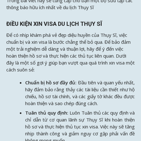
Trong bài viết này
sẽ cung cấp cho bạn một bộ sưu tập các
thông báo hữu ích nhất về du lịch Thụy Sĩ
ĐIỀU KIỆN XIN VISA DU LỊCH THỤY SĨ
Để có nhịp khám phá vẻ đẹp diệu huyền của Thụy Sĩ, việc
chuẩn bị và xin visa là bước chẳng thể bỏ qua. Để bảo đảm
một trải nghiệm dễ dàng và thuận lợi, hãy để ý đến việc
hoàn thiện hồ sơ và thực hiện các thủ tục liên quan. Dưới
đây là một số gợi ý giúp bạn vượt qua quá trình xin visa một
cách suôn sẻ:
Chuẩn bị hồ sơ đầy đủ:
Đầu tiên và quan yếu nhất,
hãy đảm bảo rằng thảy các tài liệu cần thiết như hộ
chiếu, hồ sơ tài chính, và các giấy tờ khác đều được
hoàn thiện và sao chép đúng cách.
Tuân thủ quy định:
Luôn Tuân thủ các quy định và
chỉ dẫn từ cơ quan lãnh sự Thụy Sĩ khi hoàn thiện
hồ sơ và thực hiện thủ tục xin visa. Việc này sẽ tăng
nhịp thành công và giảm nguy cơ gặp phải vấn đề
không mong muốn.