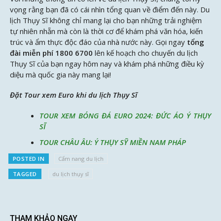
vọng rằng bạn đã có cái nhìn tổng quan về điểm đến này. Du
lịch Thụy Sĩ không chỉ mang lại cho bạn những trải nghiệm
tự nhiên nhẵn mà còn là thời cơ để khám phá văn hóa, kiến
trúc và ẩm thực độc đáo của nhà nước này. Gọi ngay
tổng
đài miễn phí 1800 6700
lên kế hoạch cho chuyến du lịch
Thụy Sĩ của bạn ngay hôm nay và khám phá những điều kỳ
diệu mà quốc gia này mang lại!
Đặt Tour xem Euro khi du lịch Thụy Sĩ
TOUR XEM BÓNG ĐÁ EURO 2024: ĐỨC ÁO Ý THỤY
SĨ
TOUR CHÂU ÂU: Ý THỤY SỸ MIỀN NAM PHÁP
POSTED IN
Cẩm nang du lịch
TAGGED
du lịch thụy sĩ
THAM KHẢO NGAY