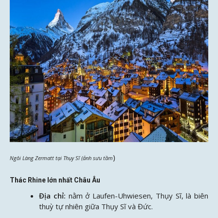
)
Ngôi Làng Zermatt tại Thụy Sĩ (ảnh sưu tầm
Thác Rhine lớn nhất Châu Âu
Địa chỉ:
nằm ở Laufen-Uhwiesen, Thụy Sĩ, là biên
thuỳ tự nhiên giữa Thụy Sĩ và Đức.