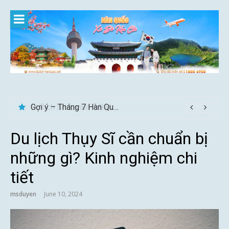
Skip
to
content
Gợi ý – Tháng 7 Hàn Quốc nên đi đâu, mặc gì đẹp?
Du lịch Thụy Sĩ cần chuẩn bị
những gì? Kinh nghiệm chi
tiết
msduyen
June 10, 2024