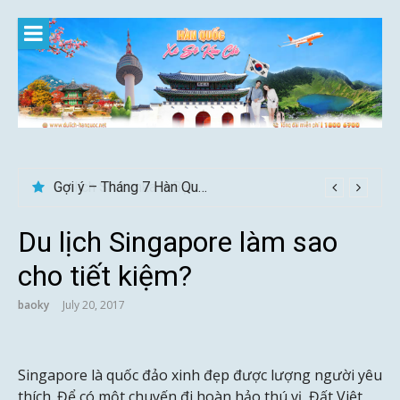
Skip
to
content
Gợi ý – Tháng 7 Hàn Quốc nên đi đâu, mặc gì đẹp?
Du lịch Singapore làm sao
cho tiết kiệm?
baoky
July 20, 2017
Singapore là quốc đảo xinh đẹp được lượng người yêu
thích. Để có một chuyến đi hoàn hảo thú vị, Đất Việt