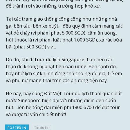
để tránh rơi vào những trường hợp khó xử.
Tại các trạm giao thông công cộng như những nhà
ga, bến tàu, bến xe buýt… đều quy định cấm mang các
vật dễ cháy (vi phạm phạt 5.000 SGD), cấm ăn uống,
hút thuốc lá (vi phạm luật phạt 1.000 SGD), xả rác bừa
bãi (phạt 500 SGD) v.v…
Do đó, khi đi
tour du lịch Singapore
, bạn nên cẩn
thận để không bị phạt tiền oan uổng. Bên cạnh đó,
hãy nhớ lịch sự khi nhường chỗ cho người già, trẻ em
và phụ nữ mang thai trên các phương tiện này.
Hè này, hãy cùng Đất Việt Tour du lịch thăm quan đất
nước Singapore hiện đại với những điểm đến cuốn
hút. Liên hệ tổng đài miễn phí 1800 6700 để đặt tour
và được tư vấn chi tiết nhất!
POSTED IN
Tin du lịch