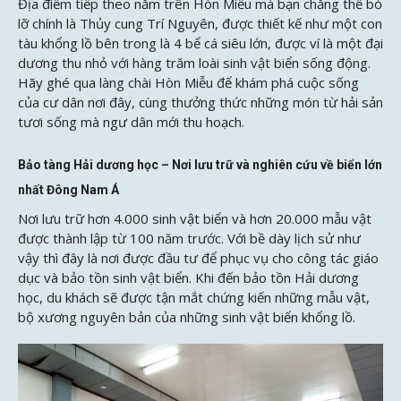
Địa điểm tiếp theo nằm trên Hòn Miễu mà bạn chẳng thể bỏ
lỡ chính là Thủy cung Trí Nguyên, được thiết kế như một con
tàu khổng lồ bên trong là 4 bể cá siêu lớn, được ví là một đại
dương thu nhỏ với hàng trăm loài sinh vật biển sống động.
Hãy ghé qua làng chài Hòn Miễu để khám phá cuộc sống
của cư dân nơi đây, cùng thưởng thức những món từ hải sản
tươi sống mà ngư dân mới thu hoạch.
Bảo tàng Hải dương học – Nơi lưu trữ và nghiên cứu về biển lớn
nhất Đông Nam Á
Nơi lưu trữ hơn 4.000 sinh vật biển và hơn 20.000 mẫu vật
được thành lập từ 100 năm trước. Với bề dày lịch sử như
vậy thì đây là nơi được đầu tư để phục vụ cho công tác giáo
dục và bảo tồn sinh vật biển. Khi đến bảo tồn Hải dương
học, du khách sẽ được tận mắt chứng kiến những mẫu vật,
bộ xương nguyên bản của những sinh vật biển khổng lồ.