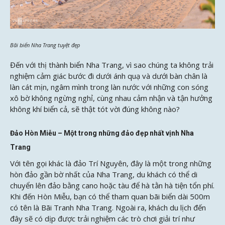
Bãi biển Nha Trang tuyệt đẹp
Đến với thị thành biển Nha Trang, vì sao chúng ta không trải
nghiệm cảm giác bước đi dưới ánh quạ và dưới bàn chân là
làn cát mịn, ngâm mình trong làn nước với những con sóng
xô bờ không ngừng nghỉ, cùng nhau cảm nhận và tận hưởng
không khí biển cả, sẽ thật tót vời đúng không nào?
Đảo Hòn Miễu – Một trong những đảo đẹp nhất vịnh Nha
Trang
Với tên gọi khác là đảo Trí Nguyên, đây là một trong những
hòn đảo gần bờ nhất của Nha Trang, du khách có thể di
chuyển lên đảo bằng cano hoặc tàu để hà tằn hà tiện tổn phí.
Khi đến Hòn Miễu, bạn có thể tham quan bãi biển dài 500m
có tên là Bãi Tranh Nha Trang. Ngoài ra, khách du lịch đến
đây sẽ có dịp được trải nghiệm các trò chơi giải trí như