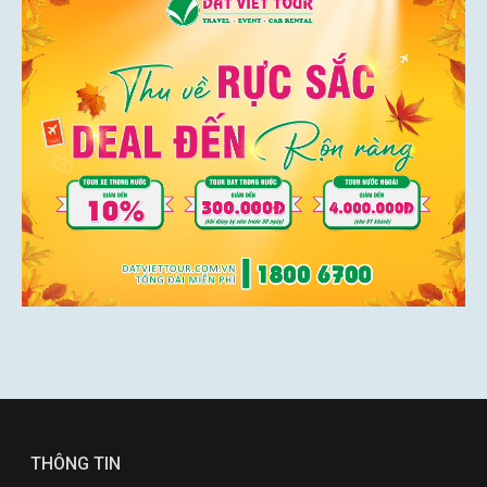
THÔNG TIN