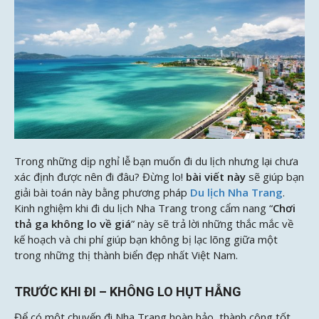
Trong những dịp nghỉ lễ bạn muốn đi du lịch nhưng lại chưa
xác định được nên đi đâu? Đừng lo!
bài viết này
sẽ giúp bạn
giải bài toán này bằng phương pháp
Du lịch Nha Trang
.
Kinh nghiệm khi đi du lịch Nha Trang trong cẩm nang “
Chơi
thả ga không lo về giá
” này sẽ trả lời những thắc mắc về
kế hoạch và chi phí giúp bạn không bị lạc lõng giữa một
trong những thị thành biển đẹp nhất Việt Nam.
TRƯỚC KHI ĐI – KHÔNG LO HỤT HẪNG
Để có một chuyến đi Nha Trang hoàn hảo, thành công tốt