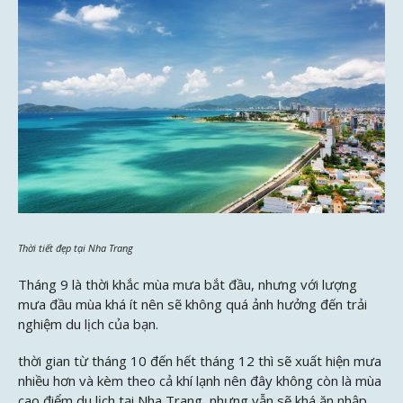
Thời tiết đẹp tại Nha Trang
Tháng 9 là thời khắc mùa mưa bắt đầu, nhưng với lượng
mưa đầu mùa khá ít nên sẽ không quá ảnh hưởng đến trải
nghiệm du lịch của bạn.
thời gian từ tháng 10 đến hết tháng 12 thì sẽ xuất hiện mưa
nhiều hơn và kèm theo cả khí lạnh nên đây không còn là mùa
cao điểm du lịch tại Nha Trang, nhưng vẫn sẽ khá ăn nhập