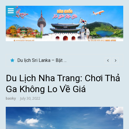
Skip
to
content
Gợi ý – Tháng 7 Hàn Quốc nên đi đâu, mặc gì đẹp?
Du Lịch Nha Trang: Chơi Thả
Ga Không Lo Về Giá
baoky
July 30, 2022