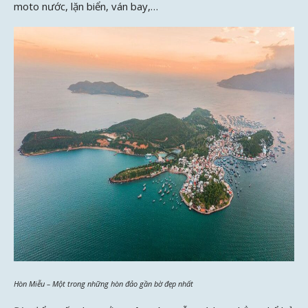
moto nước, lặn biển, ván bay,…
Hòn Miễu – Một trong những hòn đảo gần bờ đẹp nhất