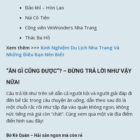
Đảo khỉ – Hòn Lao
Núi Cô Tiên
Công viên VinWonders Nha Trang
Thác Ba Hồ
Xem thêm >>>
Kinh Nghiệm Du Lịch Nha Trang Và
Những Điều Bạn Nên Biết
“ĂN GÌ CŨNG ĐƯỢC”? – ĐỪNG TRẢ LỜI NHƯ VẬY
NỮA!
Câu trả lời như trên sẽ dẫn cả người hỏi và người giải đáp đi
đến bế tắc trong câu chuyện ăn uống, dẫn theo sau đó là
một chuỗi rắc rối như tấp đại vào quán không ngon, không
nức tiếng mà giá còn “chát”. Cùng xem qua một vài địa điểm
điển hình sau đây!
Bờ Kè Quán – Hải sản ngon mà còn rẻ