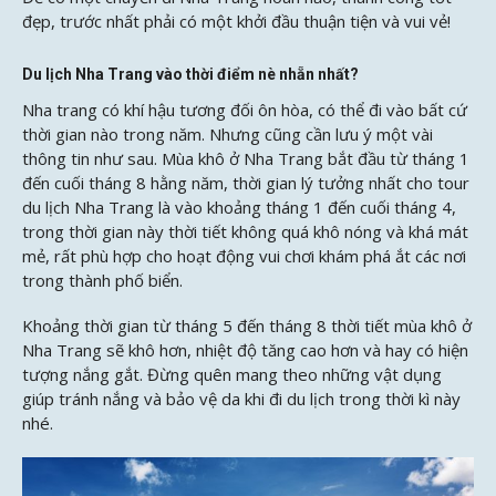
đẹp, trước nhất phải có một khởi đầu thuận tiện và vui vẻ!
Du lịch Nha Trang vào thời điểm nè nhẵn nhất?
Nha trang có khí hậu tương đối ôn hòa, có thể đi vào bất cứ
thời gian nào trong năm. Nhưng cũng cần lưu ý một vài
thông tin như sau. Mùa khô ở Nha Trang bắt đầu từ tháng 1
đến cuối tháng 8 hằng năm, thời gian lý tưởng nhất cho tour
du lịch Nha Trang là vào khoảng tháng 1 đến cuối tháng 4,
trong thời gian này thời tiết không quá khô nóng và khá mát
mẻ, rất phù hợp cho hoạt động vui chơi khám phá ắt các nơi
trong thành phố biển.
Khoảng thời gian từ tháng 5 đến tháng 8 thời tiết mùa khô ở
Nha Trang sẽ khô hơn, nhiệt độ tăng cao hơn và hay có hiện
tượng nắng gắt. Đừng quên mang theo những vật dụng
giúp tránh nắng và bảo vệ da khi đi du lịch trong thời kì này
nhé.