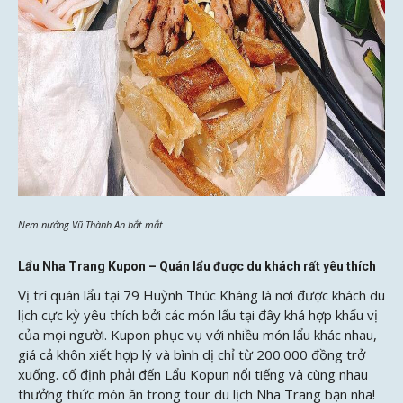
Nem nướng Vũ Thành An bắt mắt
Lẩu Nha Trang Kupon – Quán lẩu được du khách rất yêu thích
Vị trí quán lẩu tại 79 Huỳnh Thúc Kháng là nơi được khách du
lịch cực kỳ yêu thích bởi các món lẩu tại đây khá hợp khẩu vị
của mọi người. Kupon phục vụ với nhiều món lẩu khác nhau,
giá cả khôn xiết hợp lý và bình dị chỉ từ 200.000 đồng trở
xuống. cố định phải đến Lẩu Kopun nổi tiếng và cùng nhau
thưởng thức món ăn trong tour du lịch Nha Trang bạn nha!