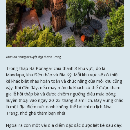
Tháp bà Ponagar tuyệt đẹp ở Nha Trang
Trong tháp Bà Ponagar chia thành 3 khu vực, đó là
Mandapa, khu Đền tháp và Bia Ký. Mỗi khu vực sẽ có thiết
kế khác biệt nhau hoàn toàn và chức năng của mỗi khu cũng
vậy. Khi đến đây, nếu may mắn du khách có thể được tham
gia lễ hội tháp bà và được chiêm ngưỡng điệu múa bóng
huyền thoại vào ngày 20-23 tháng 3 âm lịch. Đây vững chắc
là một địa điểm nức danh không thể bỏ khi du lịch Nha
Trang, nhớ ghé thăm bạn nhé!
Ngoài ra còn một vài địa điểm đặc sắc được liệt kê sau đây: