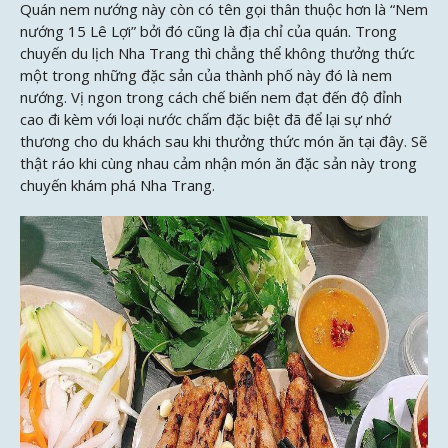
Quán nem nướng này còn có tên gọi thân thuộc hơn là “Nem
nướng 15 Lê Lợi” bởi đó cũng là địa chỉ của quán. Trong
chuyến du lịch Nha Trang thì chẳng thể không thưởng thức
một trong những đặc sản của thành phố này đó là nem
nướng. Vị ngon trong cách chế biến nem đạt đến độ đỉnh
cao đi kèm với loại nước chấm đặc biệt đã để lại sự nhớ
thương cho du khách sau khi thưởng thức món ăn tại đây. Sẽ
thật ráo khi cùng nhau cảm nhận món ăn đặc sản này trong
chuyến khám phá Nha Trang.