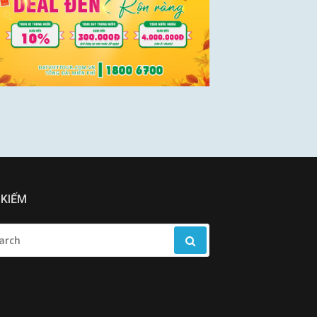
 KIẾM
RCH