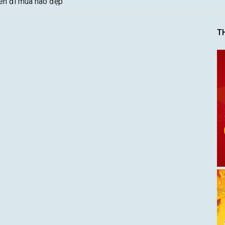
nên đi mùa nào đẹp
T