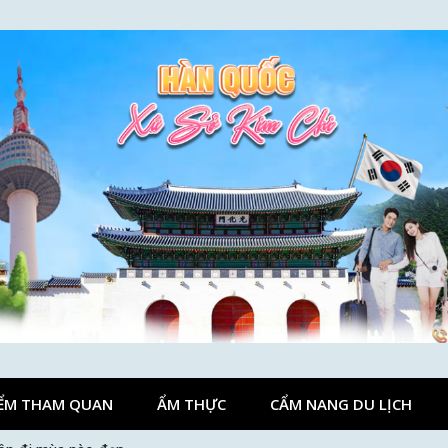
ỂM THAM QUAN
ẨM THỰC
CẨM NANG DU LỊCH