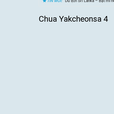
TIN MỚI:
Du lịch Sri Lanka – Bật mí 
Chua Yakcheonsa 4