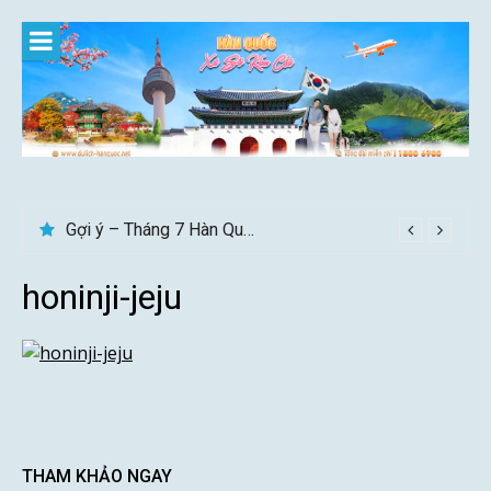
Skip
to
content
Gợi ý – Tháng 7 Hàn Quốc nên đi đâu, mặc gì đẹp?
honinji-jeju
THAM KHẢO NGAY