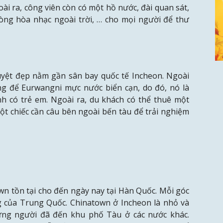
oài ra, công viên còn có một hồ nước, đài quan sát,
òng hòa nhạc ngoài trời, … cho mọi người để thư
tuyệt đẹp nằm gần sân bay quốc tế Incheon. Ngoài
ng để Eurwangni mực nước biển cạn, do đó, nó là
h có trẻ em. Ngoài ra, du khách có thể thuê một
ột chiếc cần câu bên ngoài bến tàu để trải nghiệm
wn tồn tại cho đến ngày nay tại Hàn Quốc. Mỗi góc
g của Trung Quốc. Chinatown ở Incheon là nhỏ và
ững người đã đến khu phố Tàu ở các nước khác.