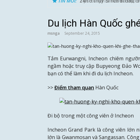
TIN MỚI:
24h ở Thụy Sĩ nên đi đâu, ch
Du lịch Hàn Quốc gh
msnga
September 24, 2015
Tắm Eurwangni, Incheon chiêm ngưỡn
ngầm hoặc truy cập Bupyeong Đảo Wolm
bạn có thể làm khi đi du lịch Incheon.
>>
Điểm tham quan
Hàn Quốc
Đi bộ trong một công viên ở Incheon
Incheon Grand Park là công viên lớn n
lớn là Gwanmosan và Sangassan. Công v