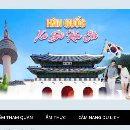
ỂM THAM QUAN
ẨM THỰC
CẨM NANG DU LỊCH