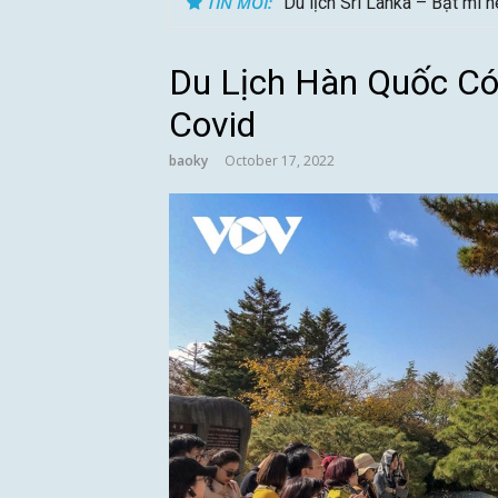
TIN MỚI:
Du lịch Sri Lanka – Bật mí 
Du Lịch Hàn Quốc Có 
Covid
baoky
October 17, 2022