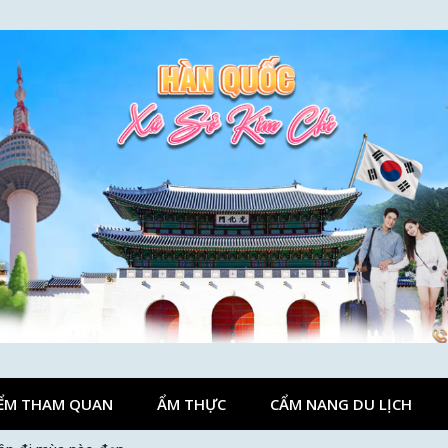
ỂM THAM QUAN
ẨM THỰC
CẨM NANG DU LỊCH