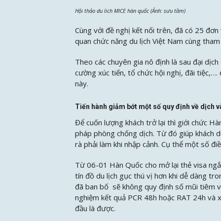
Hội thảo du lich MICE hàn quốc (Ảnh: sưu tầm)
Cùng với đề nghị kết nối trên, đã có 25 đơ
quan chức năng du lịch Việt Nam cùng tham 
Theo các chuyên gia nô định là sau đại dịch
cường xúc tiến, tổ chức hội nghị, đãi tiệc,….
này.
Tiến hành giảm bớt một số quy định về dịch v
Để cuốn lượng khách trở lại thì giới chức H
pháp phòng chống dịch. Từ đó giúp khách d
rà phải làm khi nhập cảnh. Cụ thể một số điề
Từ 06-01 Hàn Quốc cho mở lại thẻ visa ngắn h
tín đồ du lịch gục thú vị hơn khi dễ dàng tr
đã ban bố sẽ không quy định số mũi tiêm va
nghiệm kết quả PCR 48h hoặc RAT 24h và xé
đầu là được.