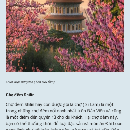
Chùa Wuji Tianyuan ( Ảnh sưu tầm)
Chợ đêm Shilin
Chợ đêm Shilin hay còn được gọi là chợ ( Sĩ Lâm) là một
trong những chợ đêm nổi danh nhất trên Đảo Viên và cũng
là một điểm đến quyến rũ cho du khách. Tại chợ đêm này,
bạn có thể thưởng thức đủ loại đặc sản và món ăn Đài Loan
ngon lành như xôi bắp, bánh xèo, gà quay và trà sữa. Bên