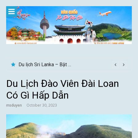
Skip
to
content
Du lịch Sri Lanka – Bật mí nên đi mùa nào đẹp
Gợi ý – Tháng 7 Hàn Quốc nên đi đâu, mặc gì đẹp?
Du Lịch Đào Viên Đài Loan
Có Gì Hấp Dẫn
msduyen
October 30, 2023