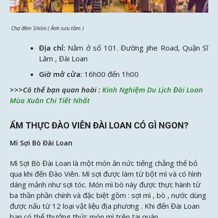
Chợ đêm Shilin ( Ảnh sưu tầm )
Địa chỉ:
Nằm ở số 101. Đường jihe Road, Quận Sĩ
Lâm , Đài Loan
Giờ mở cửa:
16h00 đến 1h00
>>>Có thể bạn quan hoài :
Kinh Nghiệm Du Lịch Đài Loan
Mùa Xuân Chi Tiết Nhất
ẨM THỰC ĐÀO VIÊN ĐÀI LOAN CÓ GÌ NGON?
Mì Sợi Bò Đài Loan
Mì Sợi Bò Đài Loan là một món ăn nức tiếng chẳng thể bỏ
qua khi đến Đào Viên. Mì sợi được làm từ bột mì và có hình
dáng mảnh như sợi tóc. Món mì bò này được thực hành từ
ba thần phần chính và đặc biệt gồm : sợi mì , bò , nước dùng
được nấu từ 12 loại vật liệu địa phương . Khi đến Đài Loan
bạn có thể thưởng thức món mì trên tại quán