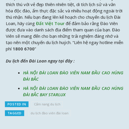
thích thú với vẻ đẹp thiên nhiên tiệt, di tích lịch sử và văn
hóa độc đáo, ẩm thực đặc sắc và nhiều hoạt động ngoài trời
thú nhận. Nếu bạn đang lên kế hoạch cho chuyến du lịch Đài
Loan, hãy cùng
Đất Việt Tour
để đảm bảo rằng Đào Viên
được đưa vào danh sách địa điểm tham quan của bạn. Đào
Viên sẽ mang đến cho bạn những trải nghiệm đáng nhớ và
tạo nên một chuyến du lịch huých. “Liên hệ ngay hotline miễn
phí
1800 6700
”
Du lịch đến Đài Loan ngay tại đây :
HÀ NỘI ĐÀI LOAN ĐÀO VIÊN NAM ĐẦU CAO HÙNG
ĐÀI BẮC
HÀ NỘI ĐÀI LOAN ĐÀO VIÊN NAM ĐẦU CAO HÙNG
ĐÀI BẮC BAY STARLUX
POSTED IN
Cẩm nang du lịch
TAGGED
du lịch đào viên đài loan