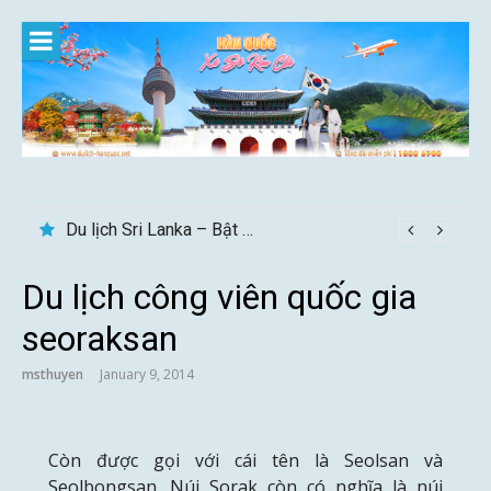
Skip
to
content
Du lịch Sri Lanka – Bật mí nên đi mùa nào đẹp
Du lịch công viên quốc gia
seoraksan
msthuyen
January 9, 2014
Còn được gọi với cái tên là Seolsan và
Seolbongsan. Núi Sorak còn có nghĩa là núi