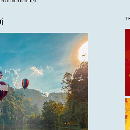
nên đi mùa nào đẹp
ới
T