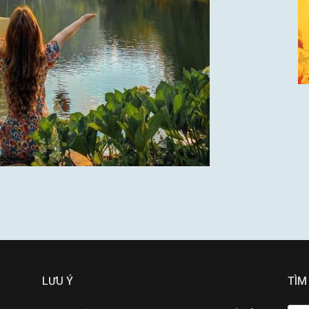
LƯU Ý
TÌM