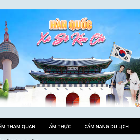
ỂM THAM QUAN
ẨM THỰC
CẨM NANG DU LỊCH