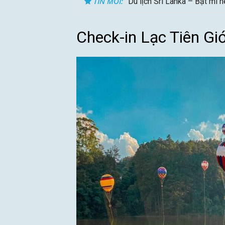
TIN MỚI:
Du lịch Sri Lanka – Bật mí 
Check-in Lạc Tiên Gi