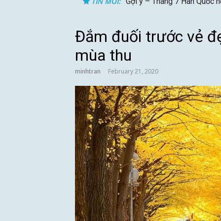
TIN MỚI:
Gợi ý – Tháng 7 Hàn Quốc n
Đắm đuối trước vẻ đ
mùa thu
minhtran
February 21, 2020