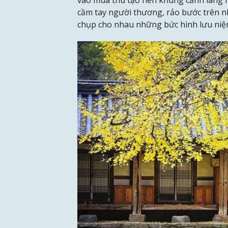
vào mùa thu tạo nên khung cảnh lãng m
cầm tay người thương, rảo bước trên nh
chụp cho nhau những bức hình lưu niệ