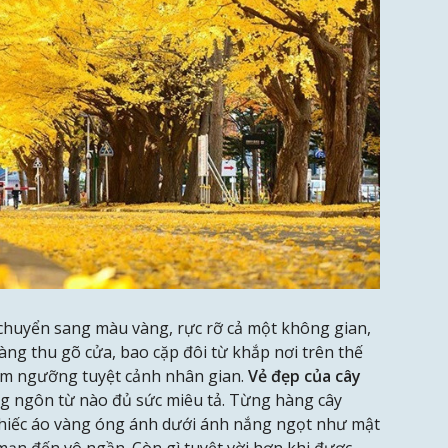
chuyển sang màu vàng, rực rỡ cả một không gian,
àng thu gõ cửa, bao cặp đôi từ khắp nơi trên thế
iêm ngưỡng tuyệt cảnh nhân gian.
Vẻ đẹp của cây
g ngôn từ nào đủ sức miêu tả. Từng hàng cây
chiếc áo vàng óng ánh dưới ánh nắng ngọt như mật