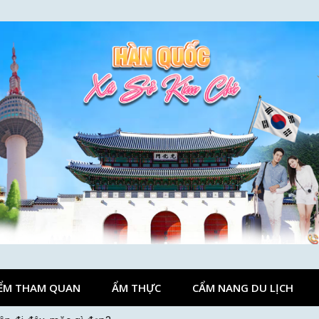
ỂM THAM QUAN
ẨM THỰC
CẨM NANG DU LỊCH