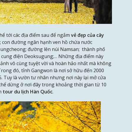
thể tới các địa điểm sau để ngắm
vẻ đẹp của cây
n; con đường ngân hạnh ven hồ chứa nước
hungcheong; đường lên núi Namsan; thành phố
n cung điện Deoksugung;… Những địa điểm này
 ảnh vô cùng tuyệt vời và hoàn hảo nhất mà không
 Trong đó, tỉnh Gangwon là nơi sở hữu đến 2000
. Tuy là vườn tư nhân nhưng nơi này lại mở cửa
thể dừng ở nơi đây trong khoảng thời gian từ 10
ệm
tour du lịch Hàn Quốc
.