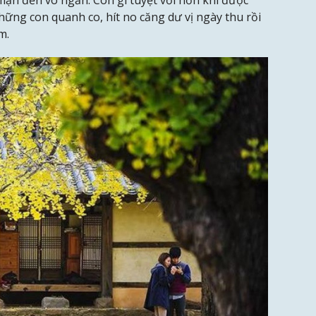
ạn đến vô ngần. Còn gì tuyệt vời hơn khi được
ững con quanh co, hít no căng dư vị ngày thu rồi
m.