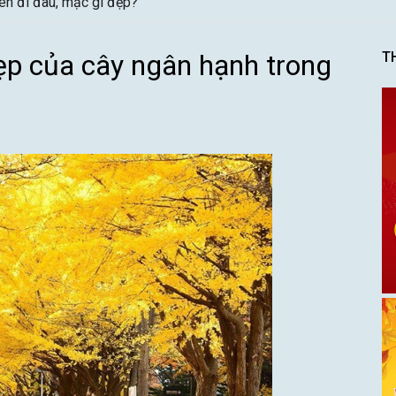
ên đi đâu, mặc gì đẹp?
ẹp của cây ngân hạnh trong
T