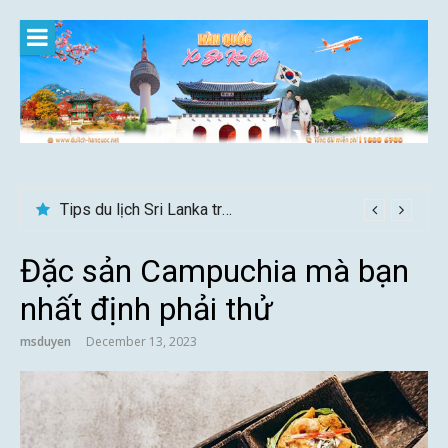
Skip
to
content
Tips du lịch Sri Lanka trọn vẹn cho người mới
24h ở Thụy Sĩ nên đi đâu, chơi gì?
Đặc sản Campuchia mà bạn
nhất định phải thử
msduyen
December 13, 2023