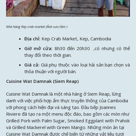
Nhà hàng Kep crab market (Ảnh sưu tầm )
Địa chỉ:
Kep Crab Market, Kep, Cambodia
Giờ mở cửa:
8h30 đến 20h30 ,có nhưng có thể
thay đổi theo thời gian.
Giá cả:
Giá phụ thuộc vào loại hải sản bạn chọn và
thỏa thuận với người bán.
Cuisine Wat Damnak (Siem Reap)
Cuisine Wat Damnak là một nhà hàng ở Siem Reap, lừng
danh với việc phối hợp ẩm thực truyền thống của Cambodia
với phong cách hiện đại và sáng tạo. Đầu bếp Joannes
Riviere đã tạo ra một menu độc đáo, bao gồm các món như
Grilled Pork with Palm Sugar, Smoked Eggplant with Prahok
và Grilled Mackerel with Green Mango. Những món ăn tại
Cuisine Wat Damnak được chế biến từ những vật liệu tươi