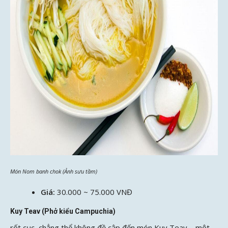
Món Nom banh chok (Ảnh sưu tầm)
Giá:
30.000 ~ 75.000 VNĐ
Kuy Teav (Phở kiểu Campuchia)
rốt cục, chẳng thể không đề cập đến món Kuy Teav – một