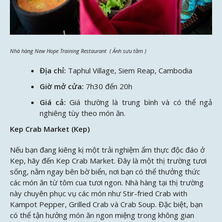
Nhà hàng New Hope Training Restaurant ( Ảnh sưu tầm )
Địa chỉ:
Taphul Village, Siem Reap, Cambodia
Giờ mở cửa:
7h30 đến 20h
Giá cả:
Giá thường là trung bình và có thể ngả
nghiêng tùy theo món ăn.
Kep Crab Market (Kep)
Nếu bạn đang kiêng kị một trải nghiệm ẩm thực độc đáo ở
Kep, hãy đến Kep Crab Market. Đây là một thị trường tươi
sống, nằm ngay bên bờ biển, nơi bạn có thể thưởng thức
các món ăn từ tôm cua tươi ngon. Nhà hàng tại thị trường
này chuyên phục vụ các món như Stir-fried Crab with
Kampot Pepper, Grilled Crab và Crab Soup. Đặc biệt, bạn
có thể tận hưởng món ăn ngon miệng trong không gian