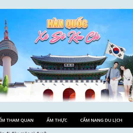
ỂM THAM QUAN
ẨM THỰC
CẨM NANG DU LỊCH