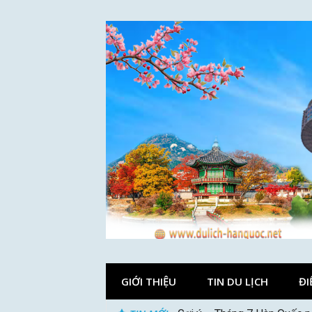
Skip
to
content
GIỚI THIỆU
TIN DU LỊCH
ĐI