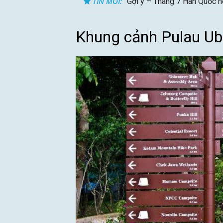
TIN MỚI:
Gợi ý – Tháng 7 Hàn Quốc n
Khung cảnh Pulau Ub