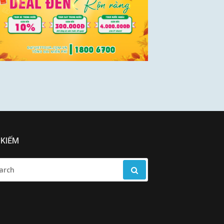
 KIẾM
RCH