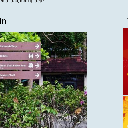
ên đi đâu, mặc gì đẹp?
in
T