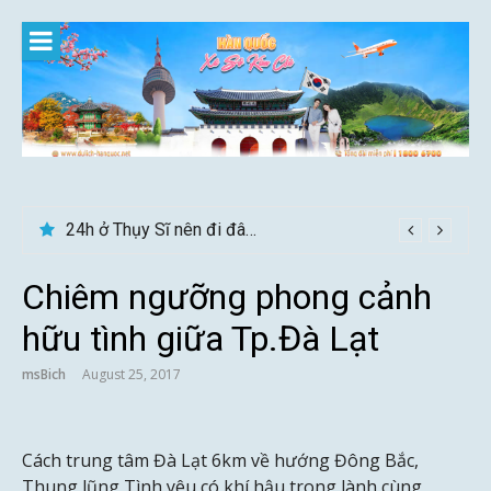
Skip
to
content
Du lịch Sri Lanka – Bật mí nên đi mùa nào đẹp
24h ở Thụy Sĩ nên đi đâu, chơi gì?
Chiêm ngưỡng phong cảnh
hữu tình giữa Tp.Đà Lạt
msBich
August 25, 2017
Cách trung tâm Đà Lạt 6km về hướng Đông Bắc,
Thung lũng Tình yêu có khí hậu trong lành cùng