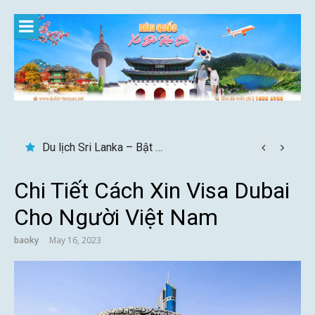
Skip
to
content
Du lịch Sri Lanka – Bật mí nên đi mùa nào đẹp
Chi Tiết Cách Xin Visa Dubai
Cho Người Việt Nam
baoky
May 16, 2023