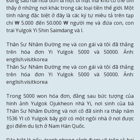
Đằng sau hai hóa đơn là một bí mật mà khó có thể tìm
thấy ở những nơi khác trong các loại tiền thế giới. Một
tính năng đặc biệt ở đây là các ký tự miêu tả trên tạp
chí ₩ 5.000 đến 50.000 ₩ người mẹ và đứa con, con
trai Yulgok Yi Shin Saimdang và I.
Thân Sư Nhâm Đường mẹ và con gái và tôi đã thắng
trên hóa đơn Yi Yulgok 5000 và 50000. Ảnh:
english.visitkorea
Thân Sư Nhâm Đường mẹ và con gái và tôi đã thắng
trên hóa đơn Yi Yulgok 5000 và 50000. Ảnh:
english.visitkorea
Trong 5000 won hóa đơn, đằng sau bức tượng của
hình ảnh Yulgok Ojukheon nhà Yi, nơi sinh của bà
Thân Sư Nhâm Đường và nơi cô đã sinh ra tháp năm
1536 YI cô Yulgok bây giờ có một ngôi nhà ở nơi được
gọi điểm du lịch ở Nam Hàn Quốc.
Đặc biệt là nếu, tranh phong cảnh được vẽ trên cả hai