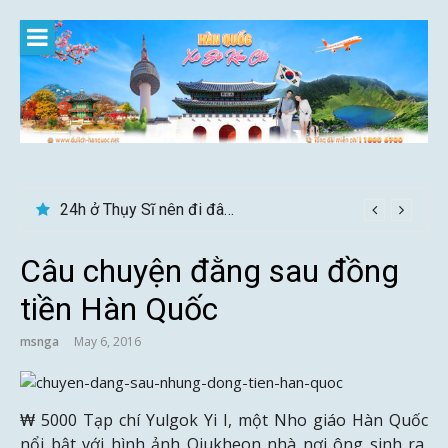
Skip
to
content
24h ở Thụy Sĩ nên đi đâu, chơi gì?
Câu chuyện đằng sau đồng
tiền Hàn Quốc
msnga
May 6, 2016
₩ 5000 Tạp chí Yulgok Yi I, một Nho giáo Hàn Quốc
nổi bật với hình ảnh Ojukheon nhà nơi ông sinh ra,