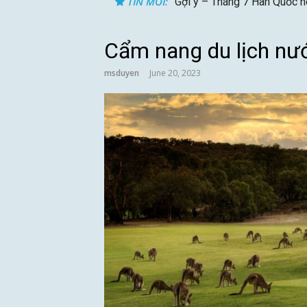
TIN MỚI:
Tips du lịch Sri Lanka trọn 
Cẩm nang du lịch nướ
msduyen
June 20, 2023