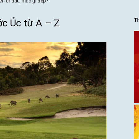
vẹn cho người mới
c Úc từ A – Z
T