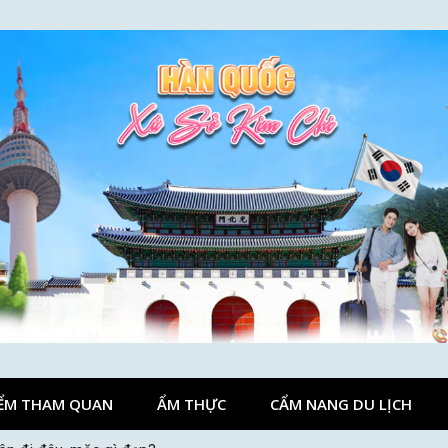
ỂM THAM QUAN
ẨM THỰC
CẨM NANG DU LỊCH