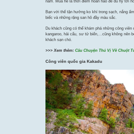
nam. Mùa hè là thời điểm hoàn hảo để du hý tới h
Bạn với thể tận hưởng ko khí trong sạch, nắng ấm 
biếc và những rặng san hô đầy màu sắc.
Du khách cũng có thể khám phá những công viên q
kangaroo, hải cẩu, sư tử biển,…cũng không nên bỏ
khách sạn chó.
>>> Xem thêm:
Câu Chuyện Thú Vị Về Chuột T
Công viên quốc gia Kakadu