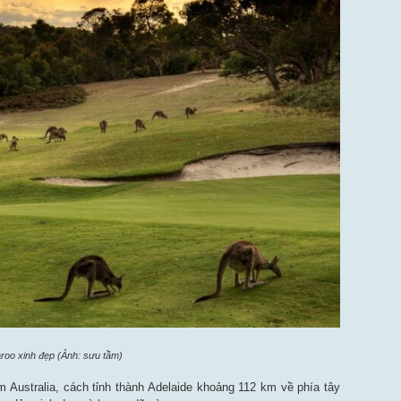
oo xinh đẹp (Ảnh: sưu tầm)
Australia, cách tỉnh thành Adelaide khoảng 112 km về phía tây