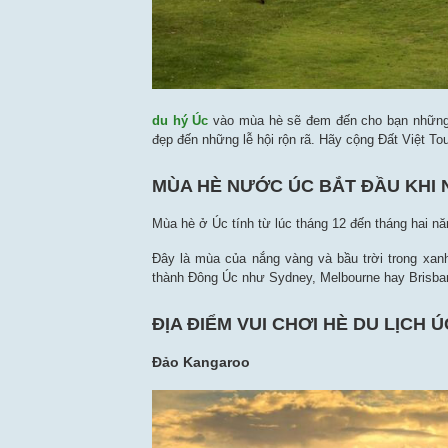
du hý Úc
vào mùa hè sẽ đem đến cho bạn những t
đẹp đến những lễ hội rộn rã. Hãy cộng Đất Việt 
MÙA HÈ NƯỚC ÚC BẮT ĐẦU KHI
Mùa hè ở Úc tính từ lúc tháng 12 đến tháng hai n
Đây là mùa của nắng vàng và bầu trời trong xanh,
thành Đông Úc như Sydney, Melbourne hay Brisba
ĐỊA ĐIỂM VUI CHƠI HÈ DU LỊCH Ú
Đảo Kangaroo