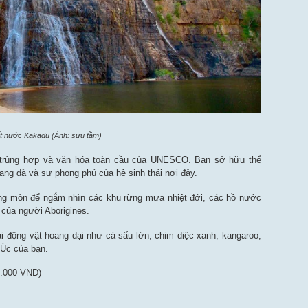
t nước Kakadu (Ảnh: sưu tầm)
 trùng hợp và văn hóa toàn cầu của UNESCO. Bạn sở hữu thể
ng dã và sự phong phú của hệ sinh thái nơi đây.
đường mòn để ngắm nhìn các khu rừng mưa nhiệt đới, các hồ nước
 của người Aborigines.
i động vật hoang dại như cá sấu lớn, chim diệc xanh, kangaroo,
 Úc của bạn.
0.000 VNĐ)