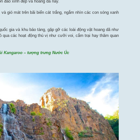
òn đảo xinh đẹp và hoang dã này.
và gió mát trên bãi biển cát trắng, ngắm nhìn các con sóng xanh
uốc gia và khu bảo tàng, gặp gỡ các loài động vật hoang dã như
 qua các hoạt động thú vị như cưỡi voi, cắm trại hay thăm quan
úi Kangaroo – tượng trưng Nước Úc