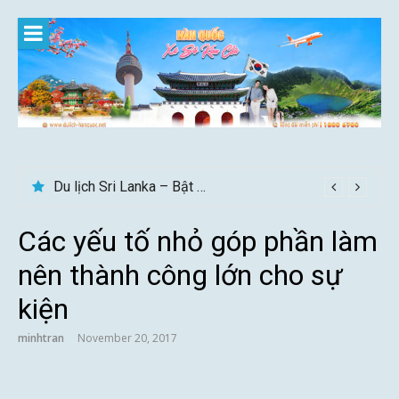
Skip
to
content
Du lịch Sri Lanka – Bật mí nên đi mùa nào đẹp
Các yếu tố nhỏ góp phần làm
nên thành công lớn cho sự
kiện
minhtran
November 20, 2017