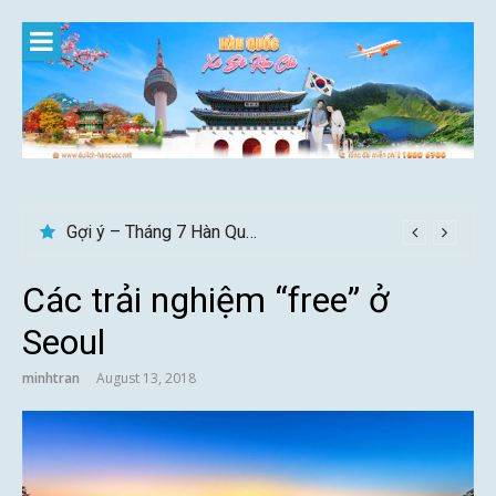
Skip
to
content
Gợi ý – Tháng 7 Hàn Quốc nên đi đâu, mặc gì đẹp?
Các trải nghiệm “free” ở
Seoul
minhtran
August 13, 2018