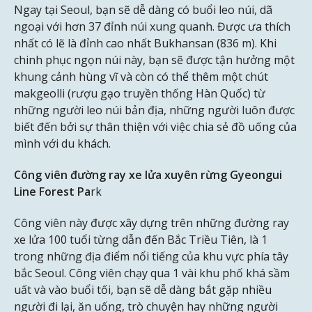
Ngay tại Seoul, bạn sẽ dễ dàng có buổi leo núi, dã
ngoại với hơn 37 đỉnh núi xung quanh. Được ưa thích
nhất có lẽ là đỉnh cao nhất Bukhansan (836 m). Khi
chinh phục ngọn núi này, bạn sẽ được tận hưởng một
khung cảnh hùng vĩ và còn có thể thêm một chút
makgeolli (rượu gạo truyền thống Hàn Quốc) từ
những người leo núi bản địa, những người luôn được
biết đến bởi sự thân thiện với việc chia sẻ đồ uống của
mình với du khách.
Công viên đường ray xe lửa xuyên rừng Gyeongui
Line Forest Pa
rk
Công viên này được xây dựng trên những đường ray
xe lửa 100 tuổi từng dẫn đến Bắc Triều Tiên, là 1
trong những địa điểm nổi tiếng của khu vực phía tây
bắc Seoul. Công viên chạy qua 1 vài khu phố khá sầm
uất và vào buổi tối, bạn sẽ dễ dàng bắt gặp nhiều
người đi lại, ăn uống, trò chuyện hay những người