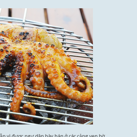
 dẫn vì được ngư dân bày bán ở các cảng ven bờ