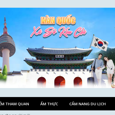
ỂM THAM QUAN
ẨM THỰC
CẨM NANG DU LỊCH