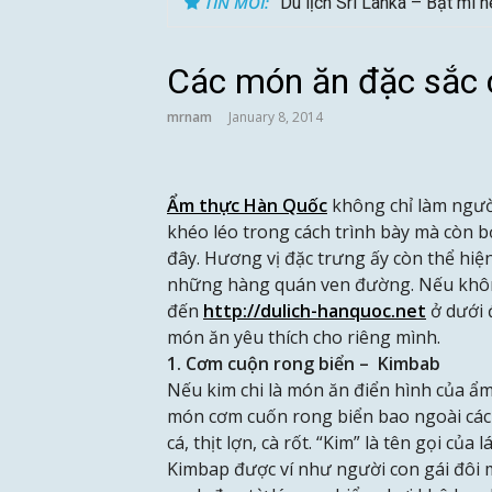
TIN MỚI:
Du lịch Sri Lanka – Bật mí 
Các món ăn đặc sắc
mrnam
January 8, 2014
Ẩm thực Hàn Quốc
không chỉ làm người
khéo léo trong cách trình bày mà còn b
đây. Hương vị đặc trưng ấy còn thể hi
những hàng quán ven đường. Nếu khô
đến
http://dulich-hanquoc.net
ở dưới 
món ăn yêu thích cho riêng mình.
1. Cơm cuộn rong biển – Kimbab
Nếu kim chi là món ăn điển hình của ẩ
món cơm cuốn rong biển bao ngoài các n
cá, thịt lợn, cà rốt. “Kim” là tên gọi của
Kimbap được ví như người con gái đôi 