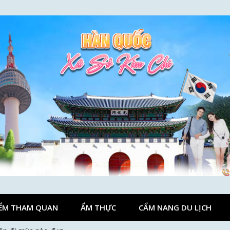
ỂM THAM QUAN
ẨM THỰC
CẨM NANG DU LỊCH