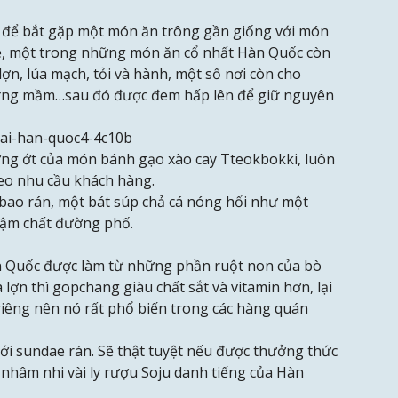
để bắt gặp một món ăn trông gần giống với món
ae, một trong những món ăn cổ nhất Hàn Quốc còn
lợn, lúa mạch, tỏi và hành, một số nơi còn cho
 tương mầm…sau đó được đem hấp lên để giữ nguyên
ương ớt của món bánh gạo xào cay Tteokbokki, luôn
eo nhu cầu khách hàng.
bao rán, một bát súp chả cá nóng hổi như một
đậm chất đường phố.
 Quốc được làm từ những phần ruột non của bò
à lợn thì gopchang giàu chất sắt và vitamin hơn, lại
riêng nên nó rất phổ biến trong các hàng quán
i sundae rán. Sẽ thật tuyệt nếu được thưởng thức
hâm nhi vài ly rượu Soju danh tiếng của Hàn