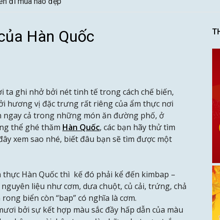
nên đi mùa nào đẹp
 của Hàn Quốc
T
 ta ghi nhở bởi nét tinh tế trong cách chế biến,
ởi hương vị đặc trưng rất riêng của ẩm thực nơi
ện ngay cả trong những món ăn đường phố, ở
ng thể ghé thăm
Hàn Quốc
, các bạn hãy thử tìm
đây xem sao nhé, biết đâu bạn sẽ tìm được một
m thực Hàn Quốc thì kế đó phải kể đến kimbap –
guyên liệu như cơm, dưa chuột, củ cải, trứng, chả
 lá rong biển còn “bap” có nghĩa là cơm.
mươi bởi sự kết hợp màu sắc đầy hấp dẫn của màu