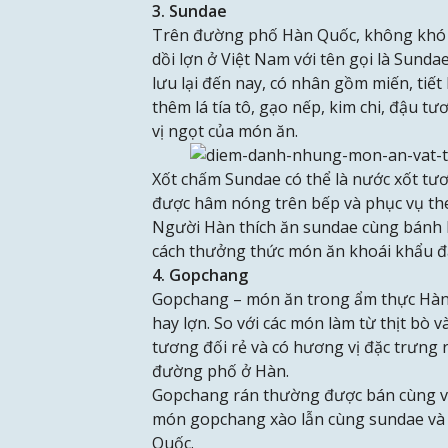
3. Sundae
Trên đường phố Hàn Quốc, không khó 
dồi lợn ở Việt Nam với tên gọi là Sund
lưu lại đến nay, có nhân gồm miến, tiết 
thêm lá tía tô, gạo nếp, kim chi, đậu
vị ngọt của món ăn.
Xốt chấm Sundae có thể là nước xốt t
được hâm nóng trên bếp và phục vụ th
Người Hàn thích ăn sundae cùng bánh 
cách thưởng thức món ăn khoái khẩu 
4. Gopchang
Gopchang – món ăn trong ẩm thực Hàn
hay lợn. So với các món làm từ thịt bò v
tương đối rẻ và có hương vị đặc trưng 
đường phố ở Hàn.
Gopchang rán thường được bán cùng vớ
món gopchang xào lẫn cùng sundae và n
Quốc.