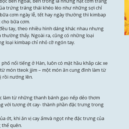
 bọc bên ngoài, bên trong là những hạt cơm trắng
 của trứng tráng thái khéo léo như những sợi chỉ
ì bữa cơm ngày lễ, tết hay ngày thường thì kimbap
 cho bữa cơm.
đều tay, theo nhiều hình dáng khác nhau nhưng
n thường thấy. Ngoài ra, cũng có những loại
g loại kimbap chỉ nhỏ cỡ ngón tay.
hố nổi tiếng ở Hàn, luôn có mặt hầu khắp các xe
 từ món tteok jjim – một món ăn cung đình làm từ
ị rồi nướng lên.
ợc làm từ những thanh bánh gạo nếp dẻo thơm
g với tương ớt cay- thành phần đặc trưng trong
a ớt, khi ăn vị cay ấmvà ngọt nhẹ đặc trưng của
 thể quên.