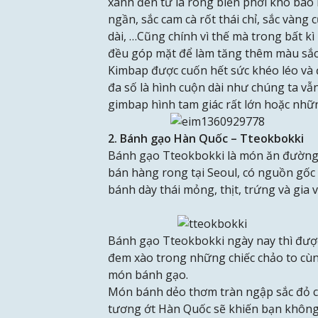
xanh đen từ lá rong biển phơi khô bao
ngần, sắc cam cà rốt thái chỉ, sắc vàng
dài, …Cũng chính vì thế mà trong bất k
đều góp mặt để làm tăng thêm màu sắc
Kimbap được cuốn hết sức khéo léo và 
đa số là hình cuộn dài như chúng ta vẫ
gimbap hình tam giác rất lớn hoặc nhữn
2. Bánh gạo Hàn Quốc – Tteokbokki
Bánh gạo Tteokbokki là món ăn đường p
bán hàng rong tại Seoul, có nguồn gốc
bánh dày thái mỏng, thịt, trứng và gia v
Bánh gạo Tteokbokki ngày nay thì đư
đem xào trong những chiếc chảo to cùn
món bánh gạo.
Món bánh dẻo thơm tràn ngập sắc đỏ củ
tương ớt Hàn Quốc sẽ khiến bạn không