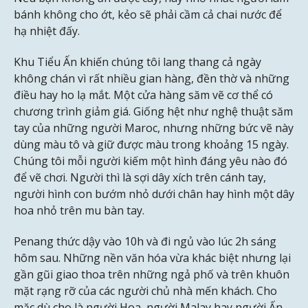
bánh không cho ớt, kẻo sẽ phải cầm cả chai nước để
hạ nhiệt đấy.
Khu Tiểu Ấn khiến chúng tôi lang thang cả ngày
không chán vì rất nhiều gian hàng, đền thờ và những
điều hay ho lạ mắt. Một cửa hàng săm vẽ cơ thể có
chương trình giảm giá. Giống hệt như nghệ thuật săm
tay của những người Maroc, nhưng những bức vẽ này
dùng màu tô và giữ được màu trong khoảng 15 ngày.
Chúng tôi mỗi người kiếm một hình đáng yêu nào đó
để vẽ chơi. Người thì là sợi dây xích trên cánh tay,
người hình con bướm nhỏ dưới chân hay hình một dây
hoa nhỏ trên mu bàn tay.
Penang thức dậy vào 10h và đi ngủ vào lúc 2h sáng
hôm sau. Những nền văn hóa vừa khác biệt nhưng lại
gần gũi giao thoa trên những ngả phố và trên khuôn
mặt rạng rỡ của các người chủ nhà mến khách. Cho
mặc dù cho là người Hoa, người Malay hay người Ấn