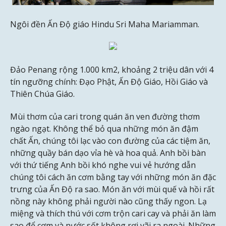
Ngôi đền Ấn Độ giáo Hindu Sri Maha Mariamman.
Đảo Penang rộng 1.000 km2, khoảng 2 triệu dân với 4
tín ngưỡng chính: Đạo Phật, Ấn Độ Giáo, Hồi Giáo và
Thiên Chúa Giáo.
Mùi thơm của cari trong quán ăn ven đường thơm
ngào ngạt. Không thể bỏ qua những món ăn đậm
chất Ấn, chúng tôi lạc vào con đường của các tiệm ăn,
những quầy bán dạo vỉa hè và hoa quả. Anh bồi bàn
với thứ tiếng Anh bồi khó nghe vui vẻ hướng dẫn
chúng tôi cách ăn cơm bằng tay với những món ăn đặc
trưng của Ấn Độ ra sao. Món ăn với mùi quế và hồi rất
nồng này không phải người nào cũng thấy ngon. Lạ
miệng và thích thú với cơm trộn cari cay và phải ăn làm
sao để cơm và nước sốt không rơi vãi ra ngoài. Những