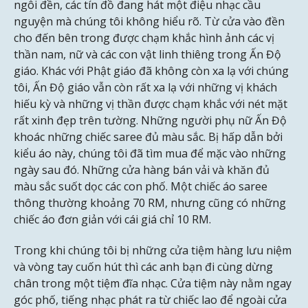
ngôi đền, các tín đồ đang hát một điệu nhạc cầu
nguyện mà chúng tôi không hiểu rõ. Từ cửa vào đền
cho đến bên trong được chạm khắc hình ảnh các vị
thần nam, nữ và các con vật linh thiêng trong Ấn Độ
giáo. Khác với Phật giáo đã không còn xa lạ với chúng
tôi, Ấn Độ giáo vẫn còn rất xa lạ với những vị khách
hiếu kỳ và những vị thần được chạm khắc với nét mặt
rất xinh đẹp trên tường. Những người phụ nữ Ấn Độ
khoác những chiếc saree đủ màu sắc. Bị hấp dẫn bởi
kiểu áo này, chúng tôi đã tìm mua để mặc vào những
ngày sau đó. Những cửa hàng bán vải và khăn đủ
màu sắc suốt dọc các con phố. Một chiếc áo saree
thông thường khoảng 70 RM, nhưng cũng có những
chiếc áo đơn giản với cái giá chỉ 10 RM.
Trong khi chúng tôi bị những cửa tiệm hàng lưu niệm
và vòng tay cuốn hút thì các anh bạn đi cùng dừng
chân trong một tiệm đĩa nhạc. Cửa tiệm này nằm ngay
góc phố, tiếng nhạc phát ra từ chiếc lao để ngoài cửa