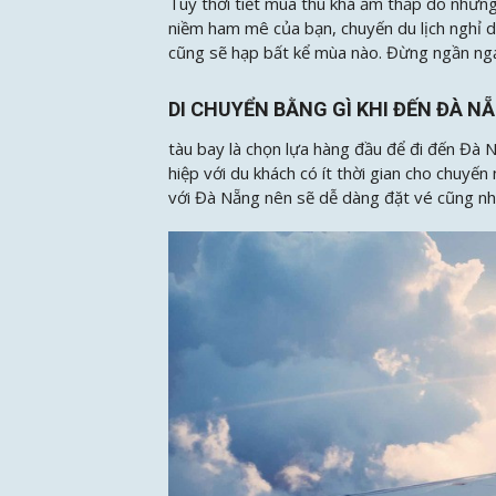
Tuy thời tiết mùa thu khá ẩm thấp do nhữ
niềm ham mê của bạn, chuyến du lịch nghỉ
cũng sẽ hạp bất kể mùa nào. Đừng ngần ngạ
DI CHUYỂN BẰNG GÌ KHI ĐẾN ĐÀ N
tàu bay là chọn lựa hàng đầu để đi đến Đà N
hiệp với du khách có ít thời gian cho chuy
với Đà Nẵng nên sẽ dễ dàng đặt vé cũng n