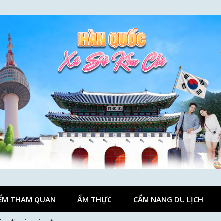
ỂM THAM QUAN
ẨM THỰC
CẨM NANG DU LỊCH