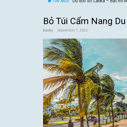
TIN MỚI:
Du lịch Sri Lanka – Bật mí 
Bỏ Túi Cẩm Nang Du
baoky
September 7, 2022