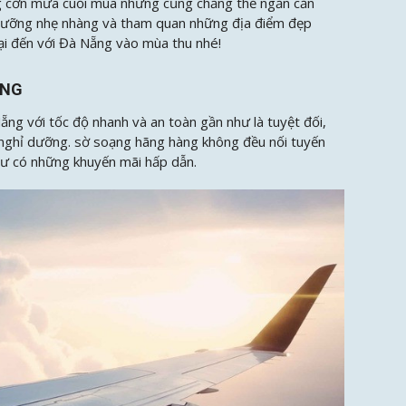
ng cơn mưa cuối mùa nhưng cũng chẳng thể ngăn cản
 dưỡng nhẹ nhàng và tham quan những địa điểm đẹp
i đến với Đà Nẵng vào mùa thu nhé!
ẴNG
ẵng với tốc độ nhanh và an toàn gần như là tuyệt đối,
ến nghỉ dưỡng. sờ soạng hãng hàng không đều nối tuyến
hư có những khuyến mãi hấp dẫn.