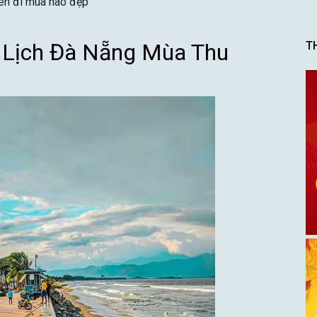
nên đi mùa nào đẹp
 Lịch Đà Nẵng Mùa Thu
T