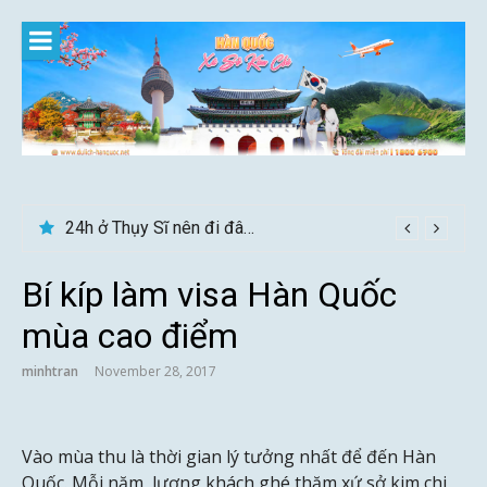
Skip
to
content
Du lịch Sri Lanka – Bật mí nên đi mùa nào đẹp
24h ở Thụy Sĩ nên đi đâu, chơi gì?
Bí kíp làm visa Hàn Quốc
mùa cao điểm
minhtran
November 28, 2017
Vào mùa thu là thời gian lý tưởng nhất để đến Hàn
Quốc. Mỗi năm, lượng khách ghé thăm xứ sở kim chi