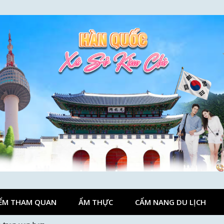
ỂM THAM QUAN
ẨM THỰC
CẨM NANG DU LỊCH