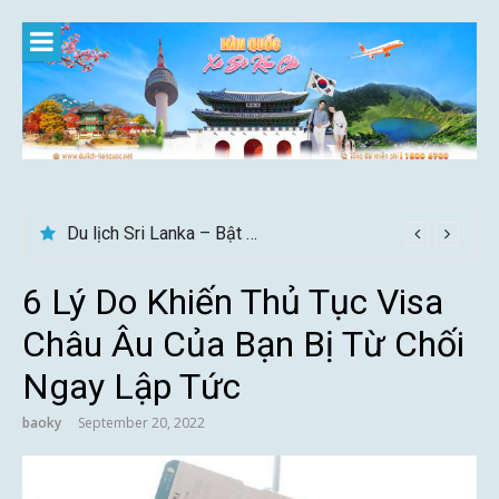
Skip
to
content
Du lịch Sri Lanka – Bật mí nên đi mùa nào đẹp
6 Lý Do Khiến Thủ Tục Visa
Châu Âu Của Bạn Bị Từ Chối
Ngay Lập Tức
baoky
September 20, 2022