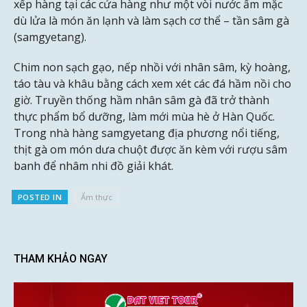
xếp hàng tại các cửa hàng như một vòi nước ấm mặc
dù lửa là món ăn lạnh và làm sạch cơ thể – tần sâm gà
(samgyetang).
Chim non sạch gạo, nếp nhồi với nhân sâm, kỳ hoàng,
táo tàu và khâu bằng cách xem xét các đá hầm nồi cho
giờ. Truyền thống hầm nhân sâm gà đã trở thành
thực phẩm bổ dưỡng, làm mới mùa hè ở Hàn Quốc.
Trong nhà hàng samgyetang địa phương nổi tiếng,
thịt gà om món dưa chuột được ăn kèm với rượu sâm
banh để nhâm nhi đồ giải khát.
POSTED IN
Ẩm thực
THAM KHẢO NGAY