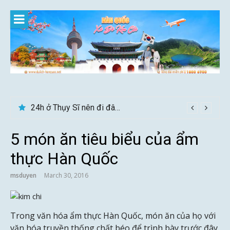
Skip
to
content
24h ở Thụy Sĩ nên đi đâu, chơi gì?
5 món ăn tiêu biểu của ẩm
thực Hàn Quốc
msduyen
March 30, 2016
Trong văn hóa ẩm thực Hàn Quốc, món ăn của họ với
văn hóa truyền thống chất béo để trình bày trước đây,