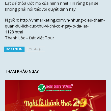
Lạt để thỏa ước mơ của mình nhé! Tin rằng bạn sẽ
không phải hối tiếc với quyết định này.
Nguồn:
http://vnmarketing.com.vn/nhung-dieu-tham-
quan-du-lich-cuc-thu-vi-chi-co-ngay-o-da-lat-
1128.html
Thanh Lộc – Đất Việt Tour
POSTED IN
Tin du lịch
THAM KHẢO NGAY