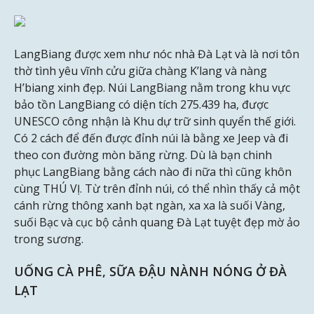
LangBiang được xem như nóc nhà Đà Lạt và là nơi tôn
thờ tình yêu vĩnh cửu giữa chàng K’lang và nàng
H’biang xinh đẹp. Núi LangBiang nằm trong khu vực
bảo tồn LangBiang có diện tích 275.439 ha, được
UNESCO công nhận là Khu dự trữ sinh quyển thế giới.
Có 2 cách để đến được đỉnh núi là bằng xe Jeep và đi
theo con đường mòn băng rừng. Dù là bạn chinh
phục LangBiang bằng cách nào đi nữa thì cũng khôn
cùng THÚ VỊ. Từ trên đỉnh núi, có thể nhìn thấy cả một
cánh rừng thông xanh bạt ngàn, xa xa là suối Vàng,
suối Bạc và cục bộ cảnh quang Đà Lạt tuyệt đẹp mờ ảo
trong sương.
UỐNG CÀ PHÊ, SỮA ĐẬU NÀNH NÓNG Ở ĐÀ
LẠT