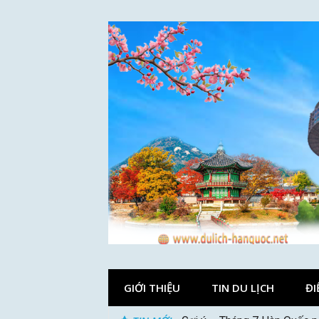
Skip
to
content
GIỚI THIỆU
TIN DU LỊCH
ĐI