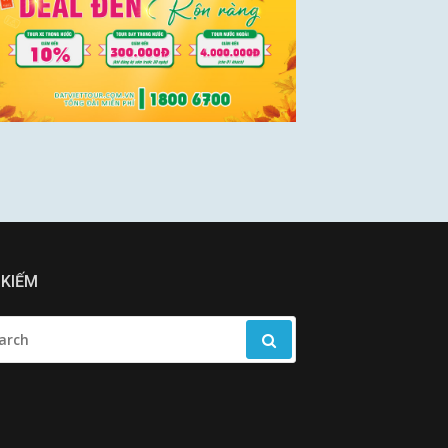
 KIẾM
RCH