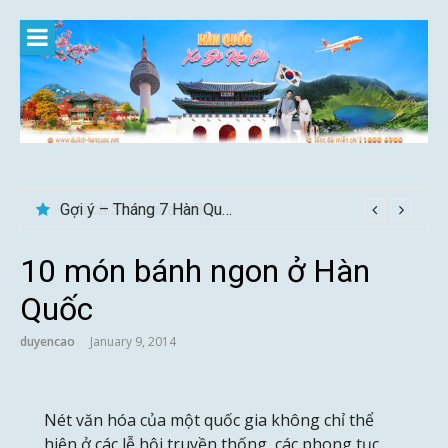
Skip
to
content
Gợi ý – Tháng 7 Hàn Quốc nên đi đâu, mặc gì đẹp?
10 món bánh ngon ở Hàn
Quốc
duyencao
January 9, 2014
Nét văn hóa của một quốc gia không chỉ thể
hiện ở các lễ hội truyền thống, các phong tục