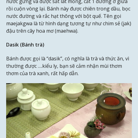
nước gừng và được sắt lát mỏng, cắt 1 đường ở giữa
rồi cuộn vòng lại. Bánh này được chiên trong dầu, bọc
nước đường và rắc hạt thông với bột quế. Tên gọi
maejakgwa là từ hình dạng tương tự như chim sẻ (jak)
đậu trên cây hoa mơ (maehwa).
Dasik (Bánh trà)
Bánh được gọi là “dasik”, có nghĩa là trà và thức ăn, vì
thường được ….kiểu ly, bạn sẽ cảm nhận mùi thơm
thơm của trà xanh, rất hấp dẫn.