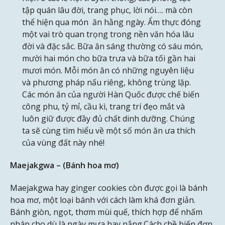
tập quán lâu đời, trang phục, lời nói…. mà còn
thể hiện qua món ăn hằng ngày. Ẩm thực đóng
một vai trò quan trọng trong nền văn hóa lâu
đời và đặc sắc. Bữa ăn sáng thường có sáu món,
mười hai món cho bữa trưa và bữa tối gần hai
mươi món. Mỗi món ăn có những nguyên liệu
và phương pháp nấu riêng, không trùng lặp.
Các món ăn của người Hàn Quốc được chế biến
công phu, tỷ mỉ, cầu kì, trang trí đẹo mắt và
luôn giữ được đầy đủ chất dinh dưỡng. Chúng
ta sẽ cùng tìm hiểu về một số món ăn ưa thích
của vùng đất này nhé!
Maejakgwa – (Bánh hoa mơ)
Maejakgwa hay ginger cookies còn được gọi là bánh
hoa mơ, một loại bánh với cách làm khá đơn giản.
Bánh giòn, ngọt, thơm mùi quế, thích hợp để nhấm
nháp cho dù là ngày mưa hay nắng.Cách chề biến đơn