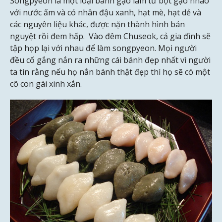
Songpyeon là một loại bánh gạo làm từ bột gạo nhào
với nước ấm và có nhân đậu xanh, hạt mè, hạt dẻ và
các nguyên liệu khác, được nặn thành hình bán
nguyệt rồi đem hấp. Vào đêm Chuseok, cả gia đình sẽ
tập họp lại với nhau để làm songpyeon. Mọi người
đều cố gắng nắn ra những cái bánh đẹp nhất vì người
ta tin rằng nếu họ nắn bánh thật đẹp thì họ sẽ có một
cô con gái xinh xắn.