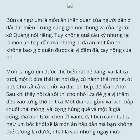
Bún cá ngừ um là món ăn thân quen của người dân ở
dải đất miền Trung nắng gió nói chung và của người
xứ Quảng nói riêng. Tuy không quá cầu kỳ nhưng lại
là món ăn hấp dẫn mà những ai đã ăn một lần thì
không bao giờ quên được cái vị đậm đà, cay nồng của
nó.
Món cá ngừ um được chế biến rất dễ dàng, vài lát cá
tươi, một ít dứa thái lát hơi dày, củ hành thái mỏng, ớt
bột. Cho tất cả vào nồi và đặt lên bếp, để lửa hơi lớn.
Sau khi thấy nồi cá sôi thì cho nhỏ lửa để gia vị thấm
đều vào từng thớ thịt cá. Một đĩa rau gồm xà lách, bắp
chuối thái mỏng, vài cọng húng quế và một ít giá
sống, đĩa bún tươi, chén ớt xanh, đặt bên cạnh bát cá
ngừ um bốc khói sẽ là món ăn hấp dẫn mà bạn không
thể cưỡng lại được, nhất là vào những ngày mưa.