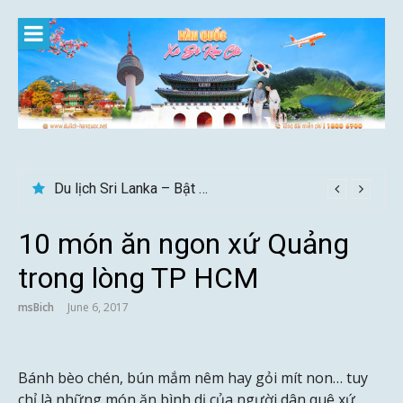
Skip
to
content
Du lịch Sri Lanka – Bật mí nên đi mùa nào đẹp
10 món ăn ngon xứ Quảng
trong lòng TP HCM
msBich
June 6, 2017
Bánh bèo chén, bún mắm nêm hay gỏi mít non… tuy
chỉ là những món ăn bình dị của người dân quê xứ