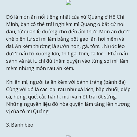
Đó là món ăn nổi tiếng nhất của xứ Quảng ở Hồ Chí
Minh, bạn có thể trải nghiệm mì Quảng ở bất cứ nơi
đâu, từ quán lề đường cho đến ẩm thực. Món ăn đươc
chế biến từ sợi mì làm bằng bột gạo, ăn hơi mềm và
dai. Ăn kèm thường là sườn non, gà, tôm… Nước lèo
được nấu từ xương lợn, thịt gà, tôm, cá lóc… Phải nấu
sánh và rất ít, chỉ đủ thấm quyện vào từng sợi mì, làm
mềm những món rau ăn kèm.
Khi ăn mì, người ta ăn kèm với bánh tráng (bánh đa).
Cùng với đó là các loại rau như xà lách, bắp chuối, diếp
cá, húng, quế, cải, hành, mùi và một trái ớt sừng.
Những nguyên liệu đó hòa quyện làm tăng lên hương
vị của tô mì Quảng.
3. Bánh bèo