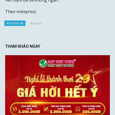
nên đậm đà và không ngán.
Theo vnexpress
POSTED IN
Ẩm thực
THAM KHẢO NGAY