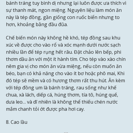
bánh tráng tuy bình dị nhưng lại luôn được ưa thích vì
sự thanh mát, ngon miệng. Nguyên liệu làm món ăn
này là tép đồng, gần giống con ruốc biển nhưng to
hơn, khoảng bằng đầu đũa.
Chế biến món này không hề khó, tép đồng sau khu
xúc về được cho vào rổ và xóc mạnh dưới nước sạch
nhiều lần để tép rụng hết râu. Đặt chảo lên bếp, phi
thơm dầu ăn với một ít hành tím. Cho tép vào xào chín
nêm gia vị cho món ăn vừa miệng, nếu còn muốn ăn
béo, bạn có khả năng cho vào ít bơ hoặc phô mai, Khi
đó tép sẽ mềm và có hương thơm rất thu hút. Ăn kèm
với tép đồng um là bánh tráng, rau sống như khế
chua, xà lách, diếp cá, húng thơm, tía tô, húng quế,
dưa leo… và dĩ nhiên là không thể thiếu chén nước
mắm chanh tỏi ớt được pha hơi cay.
8. Cao lầu