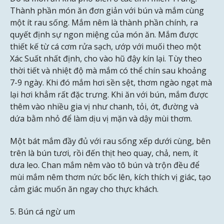
Thành phần món ăn đơn giản với bún và mắm cùng
một ít rau sống. Mắm nêm là thành phần chính, ra
quyết định sự ngon miệng của món ăn. Mắm được
thiết kế từ cá cơm rửa sạch, ướp với muối theo một
Xác Suất nhất định, cho vào hũ đậy kín lại. Tùy theo
thời tiết và nhiệt độ mà mắm có thể chín sau khoảng
7-9 ngày. Khi đó mắm hơi sền sệt, thơm ngào ngạt mà
lại hơi khẳm rất đặc trưng. Khi ăn với bún, mắm được
thêm vào nhiều gia vị như chanh, tỏi, ớt, đường và
dứa bằm nhỏ để làm dịu vị mặn và dậy mùi thơm.
Một bát mắm đầy đủ với rau sống xếp dưới cùng, bên
trên là bún tươi, rồi đến thịt heo quay, chả, nem, ít
dưa leo. Chan mắm nêm vào tô bún và trộn đều để
mùi mắm nêm thơm nức bốc lên, kích thích vị giác, tạo
cảm giác muốn ăn ngay cho thực khách.
5. Bún cá ngừ um